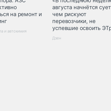
пора: АЗС
«В последнюю недел
ктивно
августа начнётся сует
ься на ремонт и
чем рискуют
инг
перевозчики, не
успевшие освоить ЭТ
ла и автохимия
Дзен