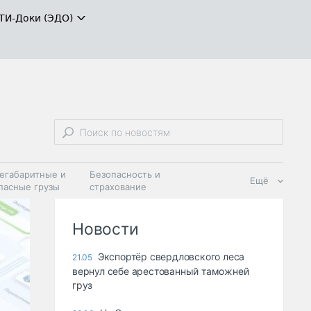
ТИ-Доки (ЭДО)
егабаритные и
Безопасность и
Ещё
пасные грузы
страхование
 масла и
Дзен
ия
Новости
Экспортёр свердловского леса
21.05
вернул себе арестованный таможней
груз