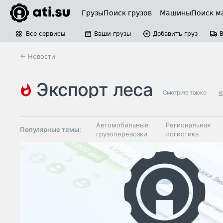
Грузы
Поиск грузов
Машины
Поиск м
Все сервисы
Ваши грузы
Добавить груз
← Новости
экспорт леса
Смотрите также
к
Автомобильные
Региональная
Популярные темы:
грузоперевозки
логистика
Склады и
Таможня и ВЭД
грузовые
терминалы