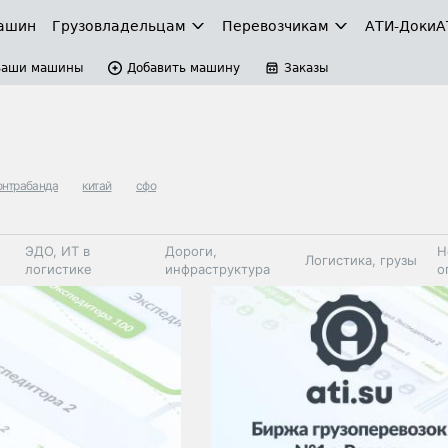
ашин
Грузовладельцам
Перевозчикам
АТИ-Доки
А
Ваши машины
Добавить машину
Заказы
онтрабанда
китай
сфо
ЭДО, ИТ в
Дороги,
Н
Логистика, грузы
логистике
инфраструктура
о
Коммерческий
Автосервис,
Топливо,
Спецтехника
транспорт
запчасти, шины
автохим