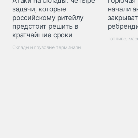
Горючая 
Атаки на склады: четыре
начали а
задачи, которые
закрыват
российскому ритейлу
ребренд
предстоит решить в
кратчайшие сроки
Топливо, мас
Склады и грузовые терминалы