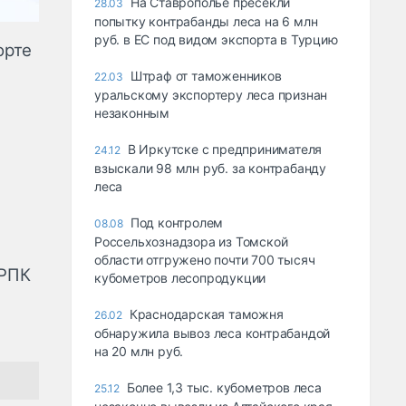
На Ставрополье пресекли
28.03
попытку контрабанды леса на 6 млн
руб. в ЕС под видом экспорта в Турцию
орте
Штраф от таможенников
22.03
уральскому экспортеру леса признан
незаконным
В Иркутске с предпринимателя
24.12
взыскали 98 млн руб. за контрабанду
леса
Под контролем
08.08
Россельхознадзора из Томской
области отгружено почти 700 тысяч
 РПК
кубометров лесопродукции
Краснодарская таможня
26.02
обнаружила вывоз леса контрабандой
на 20 млн руб.
Более 1,3 тыс. кубометров леса
25.12