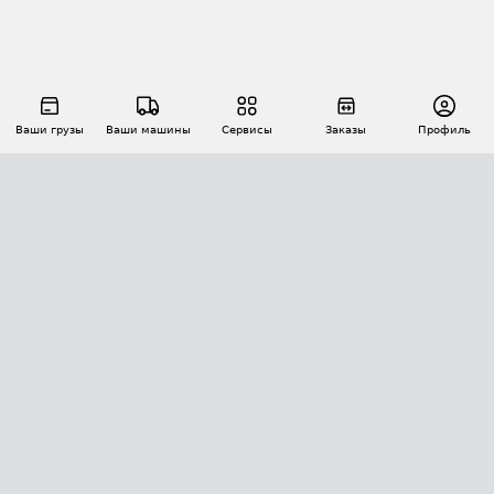
Ваши грузы
Ваши машины
Сервисы
Заказы
Профиль
АВТОМАТИЗАЦИЯ ПЕРЕВОЗОК
Площадки
Заказы
Торги
Тендеры
АТИ-Доки
GPS-мониторинг
АТИ Мессенджер
Цепочки грузов
API ATI.SU
ПОЛЕЗНОЕ
Расчет расстояний
БЕЗОПАСНОСТЬ
Академия ATI.SU
ATI.SU о безопасности
Звезды ATI.SU на вашем сайте