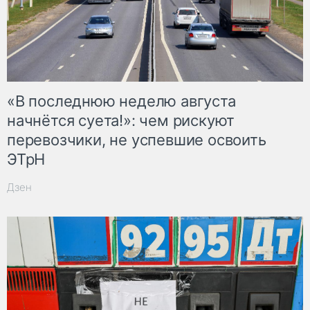
«В последнюю неделю августа
начнётся суета!»: чем рискуют
перевозчики, не успевшие освоить
ЭТрН
Дзен