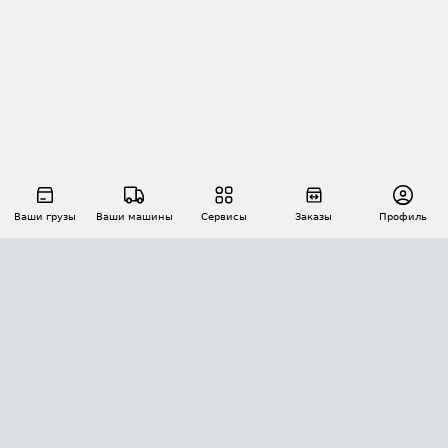
Ваши грузы
Ваши машины
Сервисы
Заказы
Профиль
АВТОМАТИЗАЦИЯ ПЕРЕВОЗОК
Площадки
Заказы
Торги
Тендеры
АТИ-Доки
GPS-мониторинг
АТИ Мессенджер
Цепочки грузов
API ATI.SU