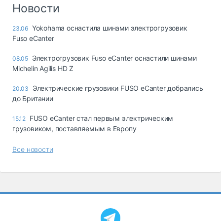
Логистика, грузы
Новости
Негабаритные и
Yokohama оснастила шинами электрогрузовик
23.06
опасные грузы
Fuso eCanter
Безопасность и
страхование
Электрогрузовик Fuso eCanter оснастили шинами
08.05
Michelin Agilis HD Z
Таможня и ВЭД
Электрические грузовики FUSO eCanter добрались
20.03
Склады и
до Британии
грузовые
терминалы
FUSO eCanter стал первым электрическим
15.12
Коммерческий
грузовиком, поставляемым в Европу
транспорт
Все новости
Спецтехника
Автосервис,
запчасти, шины
Топливо, масла и
Дзен
автохимия