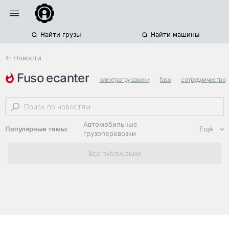
Найти грузы
Найти машины
← Новости
fuso ecanter
электрогрузовики
fuso
сотрудничество
Автомобильные
Популярные темы:
Ещё
грузоперевозки
Региональная
Все публикации
логистика
ЭДО, ИТ в
логистике
Дороги,
инфраструктура