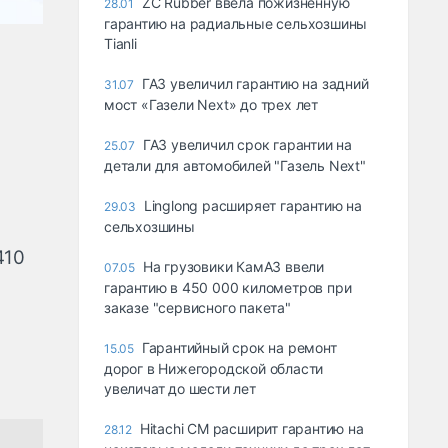
ZC Rubber ввела пожизненную
28.01
гарантию на радиальные сельхозшины
Tianli
ГАЗ увеличил гарантию на задний
31.07
мост «Газели Next» до трех лет
ГАЗ увеличил срок гарантии на
25.07
детали для автомобилей "Газель Next"
Linglong расширяет гарантию на
29.03
сельхозшины
410
На грузовики КамАЗ ввели
07.05
гарантию в 450 000 километров при
заказе "сервисного пакета"
Гарантийный срок на ремонт
15.05
дорог в Нижегородской области
увеличат до шести лет
Hitachi CM расширит гарантию на
28.12