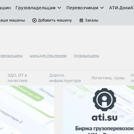
ашин
Грузовладельцам
Перевозчикам
АТИ-Доки
А
Ваши машины
Добавить машину
Заказы
твенные шины
шины для спецтехники
грузовые шины
ЭДО, ИТ в
Дороги,
Н
Логистика, грузы
логистике
инфраструктура
о
Коммерческий
Автосервис,
Топливо,
Спецтехника
транспорт
запчасти, шины
автохим