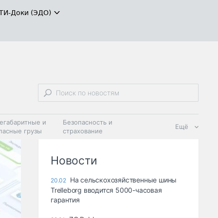
ТИ-Доки (ЭДО)
егабаритные и
Безопасность и
Ещё
пасные грузы
страхование
 масла и
Дзен
ия
Новости
На сельскохозяйственные шины
20.02
Trelleborg вводится 5000-часовая
гарантия