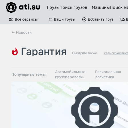
Грузы
Поиск грузов
Машины
Поиск м
Все сервисы
Ваши грузы
Добавить груз
← Новости
гарантия
Смотрите также
сельскохозяйс
Автомобильные
Региональная
Популярные темы:
грузоперевозки
логистика
Склады и
Таможня и ВЭД
грузовые
терминалы