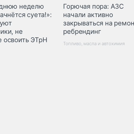
Горючая пора: АЗС
еднюю неделю
начали активно
ачнётся суета!»:
закрываться на ремон
куют
ребрендинг
ики, не
 освоить ЭТрН
Топливо, масла и автохимия