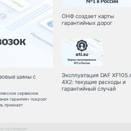
ОНФ создает карты
гарантийных дорог
Эксплуатация DAF XF105.
узовые шины с
4Х2: текущие расходы и
гарантийный случай
плексное сервисное
вная гарантия» покроет
ль признает
се публикации