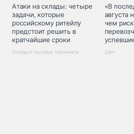
Атаки на склады: четыре
«В посл
задачи, которые
августа н
российскому ритейлу
чем рис
предстоит решить в
перевозч
кратчайшие сроки
успевшие
Склады и грузовые терминалы
Дзен