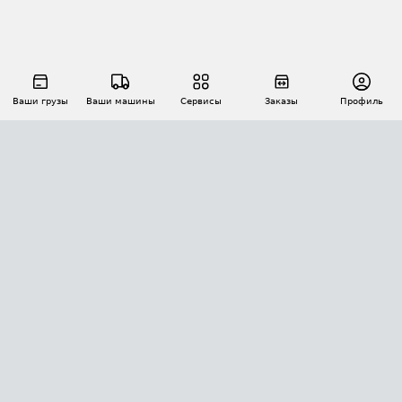
Ваши грузы
Ваши машины
Сервисы
Заказы
Профиль
АВТОМАТИЗАЦИЯ ПЕРЕВОЗОК
Площадки
Заказы
Торги
Тендеры
АТИ-Доки
GPS-мониторинг
АТИ Мессенджер
Цепочки грузов
API ATI.SU
ПОЛЕЗНОЕ
Расчет расстояний
БЕЗОПАСНОСТЬ
Академия ATI.SU
ATI.SU о безопасности
Звезды ATI.SU на вашем сайте
КОНТАКТЫ И ТАРИФЫ