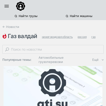
Найти грузы
Найти машины
← Новости
газ валдай
нижегородская область
россия
газ
Автомобильные
Популярные темы:
Ещё
грузоперевозки
Региональная
логистика
ЭДО, ИТ в
логистике
Дороги,
инфраструктура