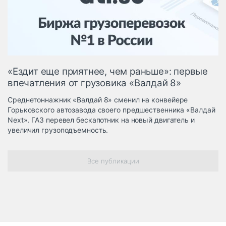
Логистика, грузы
Негабаритные и
опасные грузы
Безопасность и
страхование
«Ездит еще приятнее, чем раньше»: первые
Таможня и ВЭД
впечатления от грузовика «Валдай 8»
Склады и
Среднетоннажник «Валдай 8» сменил на конвейере
грузовые
Горьковского автозавода своего предшественника «Валдай
терминалы
Next». ГАЗ перевел бескапотник на новый двигатель и
Коммерческий
увеличил грузоподъемность.
транспорт
Спецтехника
Все публикации
Автосервис,
запчасти, шины
Топливо, масла и
Дзен
автохимия