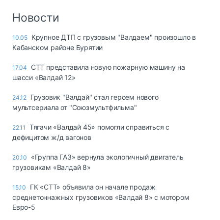
Новости
Крупное ДТП с грузовым "Валдаем" произошло в
10.05
Кабанском районе Бурятии
СТТ представила новую пожарную машину на
17.04
шасси «Валдай 12»
Грузовик "Валдай" стал героем нового
24.12
мультсериала от "Союзмультфильма"
Тягачи «Валдай 45» помогли справиться с
22.11
дефицитом ж/д вагонов
«Группа ГАЗ» вернула экологичный двигатель
20.10
грузовикам «Валдай 8»
ГК «СТТ» объявила он начале продаж
15.10
среднетоннажных грузовиков «Валдай 8» с мотором
Евро-5