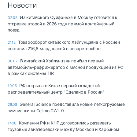
Логистика, грузы
Новости
Негабаритные и
Из китайского Суйфэньхэ в Москву готовится к
02.05
опасные грузы
отправке второй в 2026 году прямой контейнерный
Безопасность и
поезд
страхование
Товарооборот китайского Хэйлунцзяна с Россией
21.12
Таможня и ВЭД
составил 216,8 млрд юаней в январе-ноябре
Склады и
В китайский Хэйлунцзян прибыл первый
30.07
грузовые
автомобиль-рефрижератор с мясной продукцией из РФ
терминалы
в рамках системы TIR
Коммерческий
транспорт
РФ открыла в Китае первый складской
19.05
распределительный центр "Сделано в России"
Спецтехника
General Science представила новые легкогрузовые
26.08
Автосервис,
зимние шины Celimo GWL-0
запчасти, шины
Топливо, масла и
Компании РФ и КНР договорились развивать
14.10
Дзен
автохимия
грузовые авиаперевозки между Москвой и Харбином