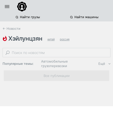
Найти грузы
Найти машины
← Новости
хэйлунцзян
китай
россия
международные грузоперевозки
Автомобильные
Популярные темы:
Ещё
грузоперевозки
Региональная
Все публикации
логистика
ЭДО, ИТ в
логистике
Дороги,
инфраструктура