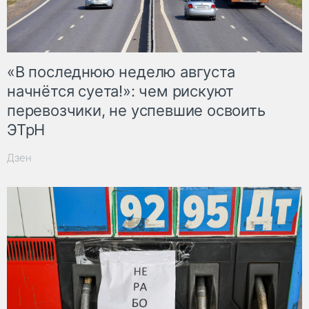
«В последнюю неделю августа
начнётся суета!»: чем рискуют
перевозчики, не успевшие освоить
ЭТрН
Дзен