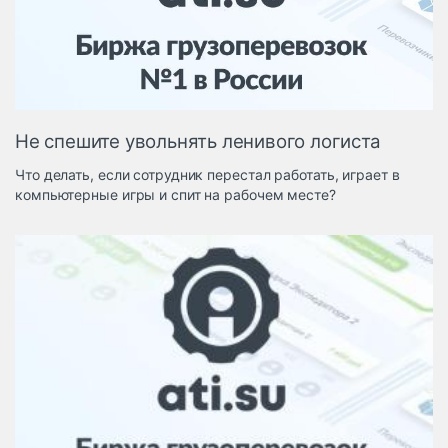
Логистика, грузы
Негабаритные и
опасные грузы
Безопасность и
страхование
Не спешите увольнять ленивого логиста
Таможня и ВЭД
Что делать, если сотрудник перестал работать, играет в
Склады и
компьютерные игры и спит на рабочем месте?
грузовые
терминалы
Коммерческий
транспорт
Спецтехника
Автосервис,
запчасти, шины
Топливо, масла и
Дзен
автохимия