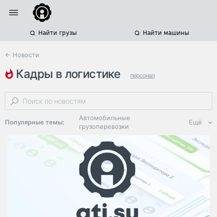
Найти грузы
Найти машины
← Новости
кадры в логистике
персонал
международные автоперевозки
россия
Автомобильные
Популярные темы:
Ещё
грузоперевозки
Региональная
логистика
ЭДО, ИТ в
логистике
Дороги,
инфраструктура