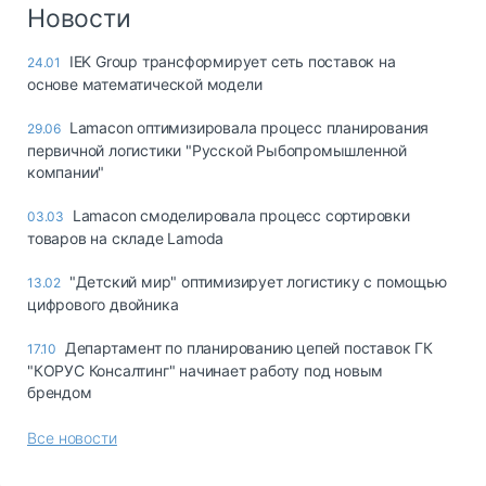
Логистика, грузы
Новости
Негабаритные и
IEK Group трансформирует сеть поставок на
24.01
опасные грузы
основе математической модели
Безопасность и
страхование
Lamacon оптимизировала процесс планирования
29.06
первичной логистики "Русской Рыбопромышленной
Таможня и ВЭД
компании"
Склады и
Lamacon смоделировала процесс сортировки
03.03
грузовые
товаров на складе Lamoda
терминалы
Коммерческий
"Детский мир" оптимизирует логистику с помощью
13.02
транспорт
цифрового двойника
Спецтехника
Департамент по планированию цепей поставок ГК
17.10
"КОРУС Консалтинг" начинает работу под новым
Автосервис,
брендом
запчасти, шины
Топливо, масла и
Все новости
Дзен
автохимия