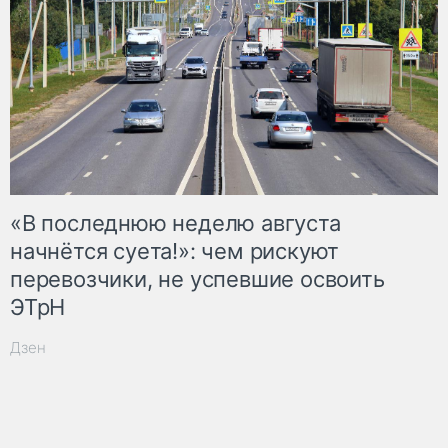
«В последнюю неделю августа
начнётся суета!»: чем рискуют
перевозчики, не успевшие освоить
ЭТрН
Дзен