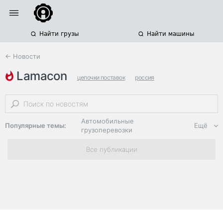
Найти грузы
Найти машины
← Новости
lamacon
цепочки поставок
россия
автоматизация логистики
Автомобильные
Популярные темы:
Ещё
грузоперевозки
Региональная
Все публикации
логистика
ЭДО, ИТ в
логистике
Дороги,
инфраструктура