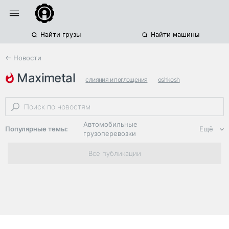
Найти грузы
Найти машины
← Новости
maximetal
слияния и поглощения
oshkosh
покупка компаний
Автомобильные
Популярные темы:
Ещё
грузоперевозки
Региональная
Все публикации
логистика
ЭДО, ИТ в
логистике
Дороги,
инфраструктура