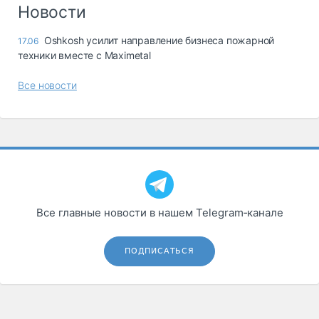
Логистика, грузы
Новости
Негабаритные и
Oshkosh усилит направление бизнеса пожарной
17.06
опасные грузы
техники вместе с Maximetal
Безопасность и
страхование
Все новости
Таможня и ВЭД
Склады и
грузовые
терминалы
Коммерческий
транспорт
Все главные новости в нашем Telegram‑канале
Спецтехника
Автосервис,
ПОДПИСАТЬСЯ
запчасти, шины
Топливо, масла и
Дзен
автохимия