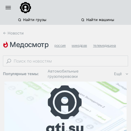
Найти грузы
Найти машины
← Новости
медосмотр
россия
минздрав
телемедицина
Автомобильные
Популярные темы:
Ещё
грузоперевозки
Региональная
логистика
ЭДО, ИТ в
логистике
Дороги,
инфраструктура