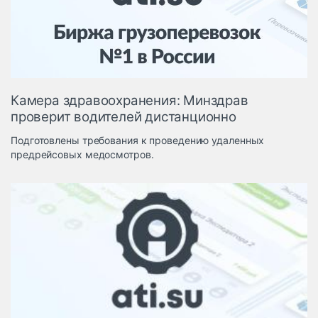
Логистика, грузы
Негабаритные и
опасные грузы
Безопасность и
страхование
Камера здравоохранения: Минздрав
Таможня и ВЭД
проверит водителей дистанционно
Склады и
Подготовлены требования к проведению удаленных
грузовые
предрейсовых медосмотров.
терминалы
Коммерческий
транспорт
Спецтехника
Автосервис,
запчасти, шины
Топливо, масла и
Дзен
автохимия