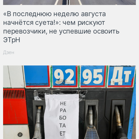
«В последнюю неделю августа
начнётся суета!»: чем рискуют
перевозчики, не успевшие освоить
ЭТрН
Дзен