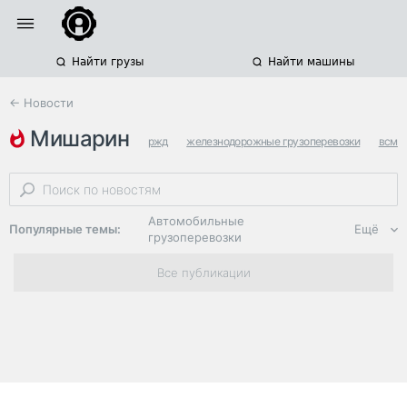
Найти грузы
Найти машины
← Новости
мишарин
ржд
железнодорожные грузоперевозки
всм
Автомобильные
Популярные темы:
Ещё
грузоперевозки
Региональная
Все публикации
логистика
ЭДО, ИТ в
логистике
Дороги,
инфраструктура