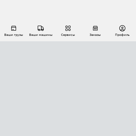
Ваши грузы
Ваши машины
Сервисы
Заказы
Профиль
АВТОМАТИЗАЦИЯ ПЕРЕВОЗОК
Площадки
Заказы
Торги
Тендеры
АТИ-Доки
GPS-мониторинг
АТИ Мессенджер
Цепочки грузов
API ATI.SU
ПОЛЕЗНОЕ
Расчет расстояний
БЕЗОПАСНОСТЬ
Академия ATI.SU
ATI.SU о безопасности
Звезды ATI.SU на вашем сайте
КОНТАКТЫ И ТАРИФЫ