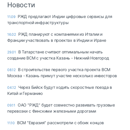
Логистика, грузы
Новости
Негабаритные и
РЖД предлагают Индии цифровые сервисы для
11.09
опасные грузы
транспортной инфраструктуры
Безопасность и
страхование
РЖД планируют с компаниями из Италии и
16.02
Франции участвовать в проектах в Индии и Иране
Таможня и ВЭД
В Татарстане считают оптимальным начать
29.01
Склады и
создание ВСМ с участка Казань - Нижний Новгород
грузовые
терминалы
В строительстве первого участка проекта ВСМ
08.12
Коммерческий
Москва - Казань примут участие несколько инвесторов
транспорт
Через Бийск будут ходить скоростные поезда в
04.12
Спецтехника
Китай и Германию
Автосервис,
ОАО "РЖД" будет совместно развивать грузовые
09.11
запчасти, шины
перевозки с Финскими железными дорогами
Топливо, масла и
Дзен
автохимия
ВСМ "Евразия" рассмотрели с обоих концов
11.10