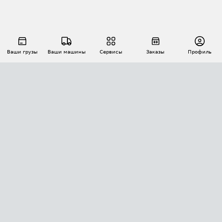
Ваши грузы
Ваши машины
Сервисы
Заказы
Профиль
АВТОМАТИЗАЦИЯ ПЕРЕВОЗОК
Площадки
Заказы
Торги
Тендеры
АТИ-Доки
GPS-мониторинг
АТИ Мессенджер
Цепочки грузов
API ATI.SU
ПОЛЕЗНОЕ
Расчет расстояний
БЕЗОПАСНОСТЬ
Академия ATI.SU
ATI.SU о безопасности
Звезды ATI.SU на вашем сайте
КОНТАКТЫ И ТАРИФЫ
Памятка по проверке контрагентов