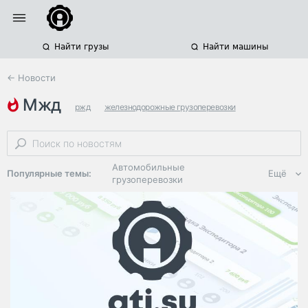
Найти грузы
Найти машины
← Новости
мжд
ржд
железнодорожные грузоперевозки
итоги 2025 года
Автомобильные
Популярные темы:
Ещё
грузоперевозки
Региональная
логистика
ЭДО, ИТ в
логистике
Дороги,
инфраструктура