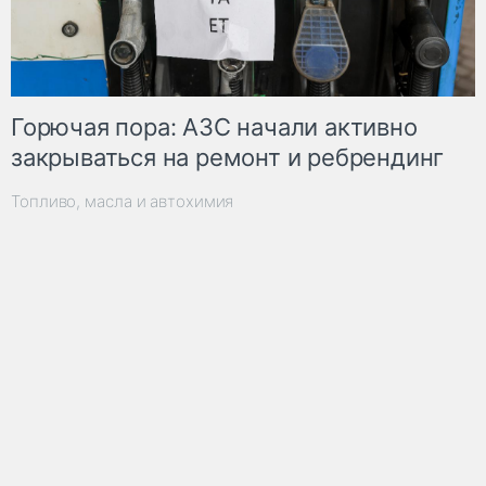
Горючая пора: АЗС начали активно
закрываться на ремонт и ребрендинг
Топливо, масла и автохимия