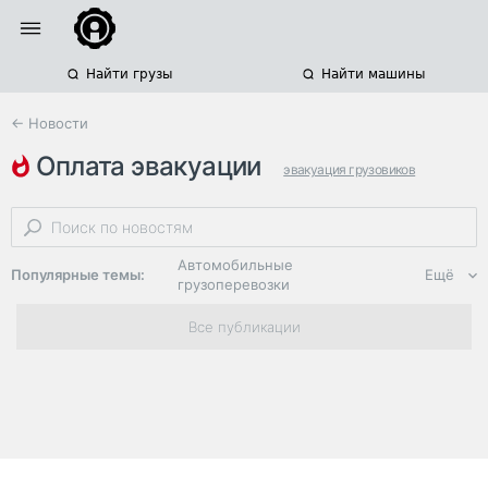
Найти грузы
Найти машины
← Новости
оплата эвакуации
эвакуация грузовиков
кемеровская область
сфо
Автомобильные
Популярные темы:
Ещё
грузоперевозки
Региональная
Все публикации
логистика
ЭДО, ИТ в
логистике
Дороги,
инфраструктура