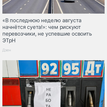
«В последнюю неделю августа
начнётся суета!»: чем рискуют
перевозчики, не успевшие освоить
ЭТрН
Дзен