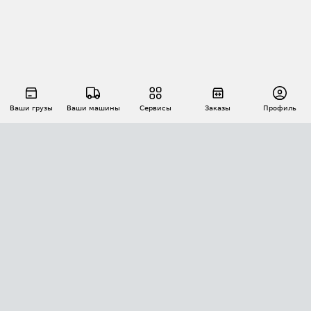
Ваши грузы
Ваши машины
Сервисы
Заказы
Профиль
АВТОМАТИЗАЦИЯ ПЕРЕВОЗОК
Площадки
Заказы
Торги
Тендеры
АТИ-Доки
GPS-мониторинг
АТИ Мессенджер
Цепочки грузов
API ATI.SU
ПОЛЕЗНОЕ
Расчет расстояний
БЕЗОПАСНОСТЬ