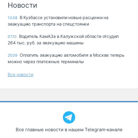
Логистика, грузы
Новости
Негабаритные и
В Кузбассе установили новые расценки на
13.08
опасные грузы
эвакуацию транспорта на спецстоянки
Безопасность и
страхование
Водитель КамАЗа в Калужской области отсудил
07.10
264 тыс. руб. за эвакуацию машины
Таможня и ВЭД
Оплатить эвакуацию автомобиля в Москве теперь
25.09
Склады и
можно через платежные терминалы
грузовые
терминалы
Все новости
Коммерческий
транспорт
Спецтехника
Автосервис,
запчасти, шины
Топливо, масла и
Дзен
автохимия
Все главные новости в нашем Telegram‑канале