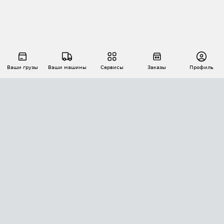
Ваши грузы
Ваши машины
Сервисы
Заказы
Профиль
АВТОМАТИЗАЦИЯ ПЕРЕВОЗОК
Площадки
Заказы
Торги
Тендеры
АТИ-Доки
GPS-мониторинг
АТИ Мессенджер
Цепочки грузов
API ATI.SU
ПОЛЕЗНОЕ
Расчет расстояний
БЕЗОПАСНОСТЬ
Академия ATI.SU