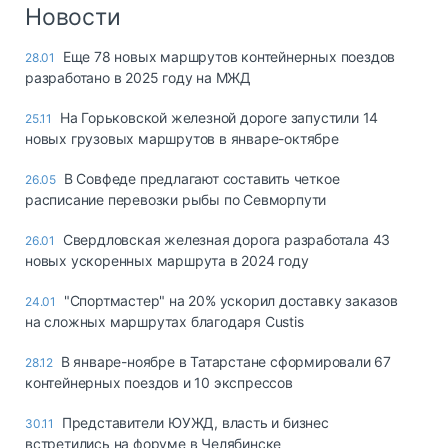
Логистика, грузы
Новости
Негабаритные и
Еще 78 новых маршрутов контейнерных поездов
28.01
опасные грузы
разработано в 2025 году на МЖД
Безопасность и
страхование
На Горьковской железной дороге запустили 14
25.11
новых грузовых маршрутов в январе-октябре
Таможня и ВЭД
В Совфеде предлагают составить четкое
26.05
Склады и
расписание перевозки рыбы по Севморпути
грузовые
терминалы
Свердловская железная дорога разработала 43
26.01
Коммерческий
новых ускоренных маршрута в 2024 году
транспорт
"Спортмастер" на 20% ускорил доставку заказов
24.01
Спецтехника
на сложных маршрутах благодаря Custis
Автосервис,
В январе-ноябре в Татарстане сформировали 67
28.12
запчасти, шины
контейнерных поездов и 10 экспрессов
Топливо, масла и
Дзен
автохимия
Представители ЮУЖД, власть и бизнес
30.11
встретились на форуме в Челябинске