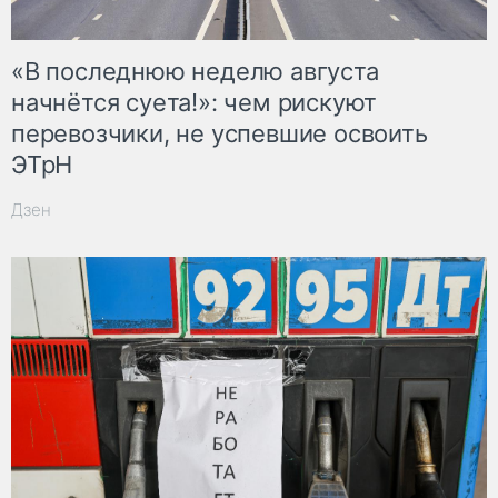
«В последнюю неделю августа
начнётся суета!»: чем рискуют
перевозчики, не успевшие освоить
ЭТрН
Дзен