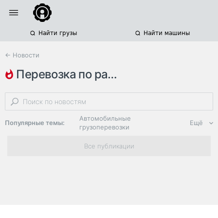
Найти грузы
Найти машины
← Новости
перевозка по расписанию
железнодорожные грузоперевозки
объем грузоперевозок
ржд
Автомобильные
Популярные темы:
Ещё
грузоперевозки
Региональная
Все публикации
логистика
ЭДО, ИТ в
логистике
Дороги,
инфраструктура