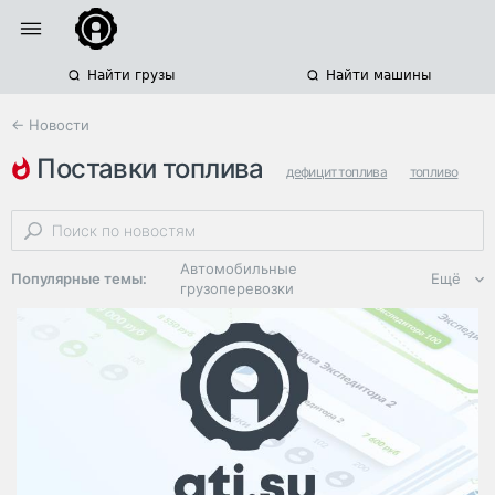
Найти грузы
Найти машины
← Новости
поставки топлива
дефицит топлива
топливо
крым
Автомобильные
Популярные темы:
Ещё
грузоперевозки
Региональная
логистика
ЭДО, ИТ в
логистике
Дороги,
инфраструктура