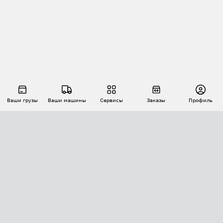
Ваши грузы
Ваши машины
Сервисы
Заказы
Профиль
АВТОМАТИЗАЦИЯ ПЕРЕВОЗОК
Площадки
Заказы
Торги
Тендеры
АТИ-Доки
GPS-мониторинг
АТИ Мессенджер
Цепочки грузов
API ATI.SU
ПОЛЕЗНОЕ