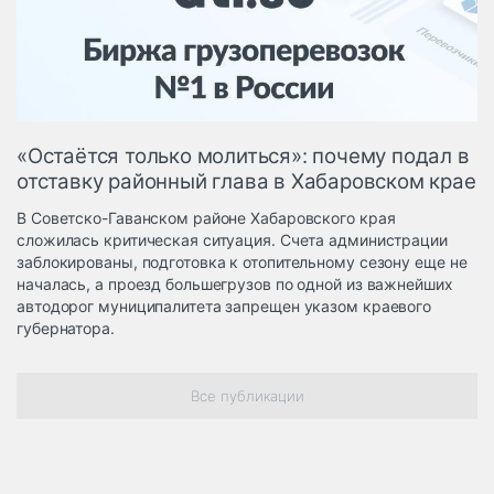
Логистика, грузы
Негабаритные и
опасные грузы
Безопасность и
страхование
«Остаётся только молиться»: почему подал в
Таможня и ВЭД
отставку районный глава в Хабаровском крае
Склады и
В Советско-Гаванском районе Хабаровского края
грузовые
сложилась критическая ситуация. Счета администрации
терминалы
заблокированы, подготовка к отопительному сезону еще не
Коммерческий
началась, а проезд большегрузов по одной из важнейших
транспорт
автодорог муниципалитета запрещен указом краевого
губернатора.
Спецтехника
Автосервис,
Все публикации
запчасти, шины
Топливо, масла и
Дзен
автохимия