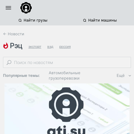
Найти грузы
Найти машины
← Новости
рэц
экспорт
вэд
россия
Автомобильные
Популярные темы:
Ещё
грузоперевозки
Региональная
логистика
ЭДО, ИТ в
логистике
Дороги,
инфраструктура