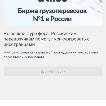
Логистика, грузы
Негабаритные и
опасные грузы
Безопасность и
страхование
Не всякой фуре фора. Российским
Таможня и ВЭД
перевозчикам помогут конкурировать с
иностранцами
Склады и
грузовые
Минтранс хочет отказаться от господдержки иностранных
терминалы
логистических компаний
Коммерческий
транспорт
Все публикации
Спецтехника
Автосервис,
запчасти, шины
Топливо, масла и
Дзен
автохимия