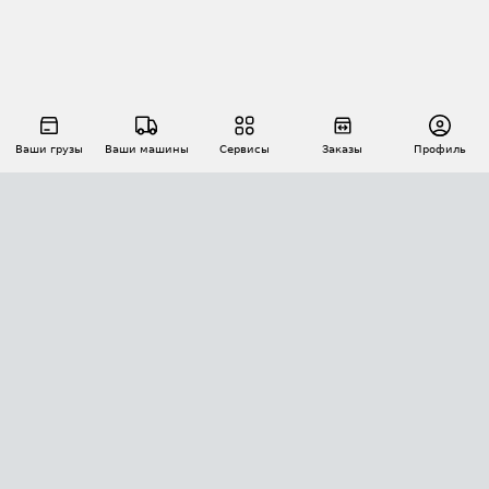
Ваши грузы
Ваши машины
Сервисы
Заказы
Профиль
АВТОМАТИЗАЦИЯ ПЕРЕВОЗОК
Площадки
Заказы
Торги
Тендеры
АТИ-Доки
GPS-мониторинг
АТИ Мессенджер
Цепочки грузов
API ATI.SU
ПОЛЕЗНОЕ
Расчет расстояний
БЕЗОПАСНОСТЬ
Академия ATI.SU