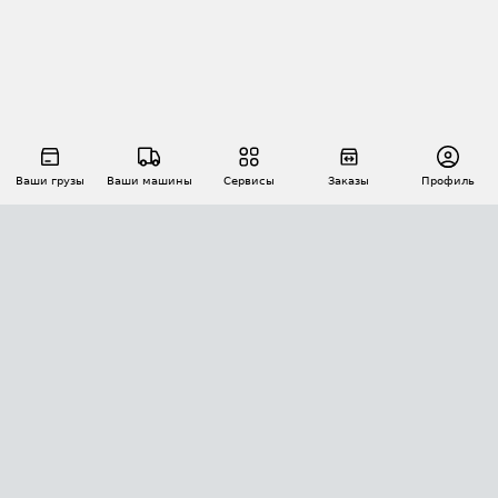
Ваши грузы
Ваши машины
Сервисы
Заказы
Профиль
АВТОМАТИЗАЦИЯ ПЕРЕВОЗОК
Площадки
Заказы
Торги
Тендеры
АТИ-Доки
GPS-мониторинг
АТИ Мессенджер
Цепочки грузов
API ATI.SU
ПОЛЕЗНОЕ
Расчет расстояний
БЕЗОПАСНОСТЬ