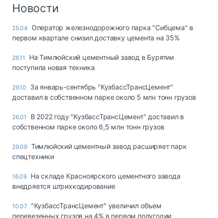
Логистика, грузы
Новости
Негабаритные и
Оператор железнодорожного парка "Сибцема" в
25.04
опасные грузы
первом квартале снизил доставку цемента на 35%
Безопасность и
страхование
На Тимлюйский цементный завод в Бурятии
26.11
поступила новая техника
Таможня и ВЭД
За январь-сентябрь "КузбассТрансЦемент"
29.10
Склады и
доставил в собственном парке около 5 млн тонн грузов
грузовые
терминалы
В 2022 году "КузбассТрансЦемент" доставил в
26.01
Коммерческий
собственном парке около 6,5 млн тонн грузов
транспорт
Тимлюйский цементный завод расширяет парк
29.09
Спецтехника
спецтехники
Автосервис,
На складе Красноярского цементного завода
16.09
запчасти, шины
внедряется штрихкодирование
Топливо, масла и
Дзен
автохимия
"КузбассТрансЦемент" увеличил объем
10.07
перевезенных грузов на 4% в первом полугодии