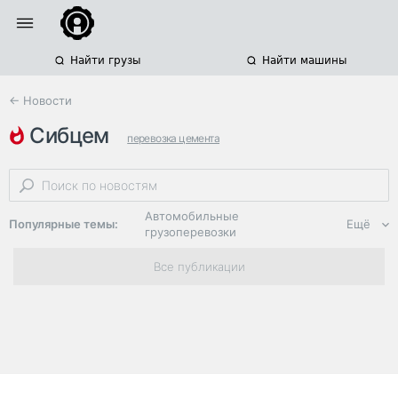
Найти грузы
Найти машины
← Новости
сибцем
перевозка цемента
железнодорожные грузоперевозки
кузбасстрансцемент
Автомобильные
Популярные темы:
Ещё
грузоперевозки
Региональная
Все публикации
логистика
ЭДО, ИТ в
логистике
Дороги,
инфраструктура