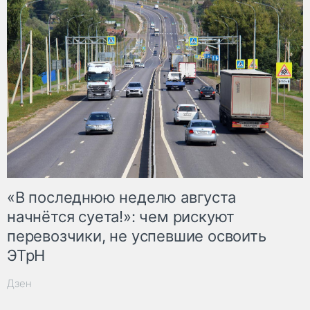
«В последнюю неделю августа
начнётся суета!»: чем рискуют
перевозчики, не успевшие освоить
ЭТрН
Дзен