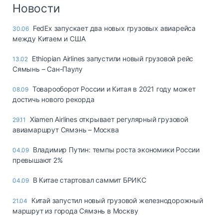
Логистика, грузы
Новости
Негабаритные и
FedEx запускает два новых грузовых авиарейса
30.06
опасные грузы
между Китаем и США
Безопасность и
страхование
Ethiopian Airlines запустили новый грузовой рейс
13.02
Сямынь – Сан-Паулу
Таможня и ВЭД
Товарооборот России и Китая в 2021 году может
08.09
Склады и
достичь нового рекорда
грузовые
терминалы
Xiamen Airlines открывает регулярный грузовой
29.11
Коммерческий
авиамаршрут Сямэнь – Москва
транспорт
Владимир Путин: темпы роста экономики России
04.09
Спецтехника
превышают 2%
Автосервис,
В Китае стартовал саммит БРИКС
04.09
запчасти, шины
Топливо, масла и
Китай запустил новый грузовой железнодорожный
21.04
Дзен
автохимия
маршрут из города Сямэнь в Москву