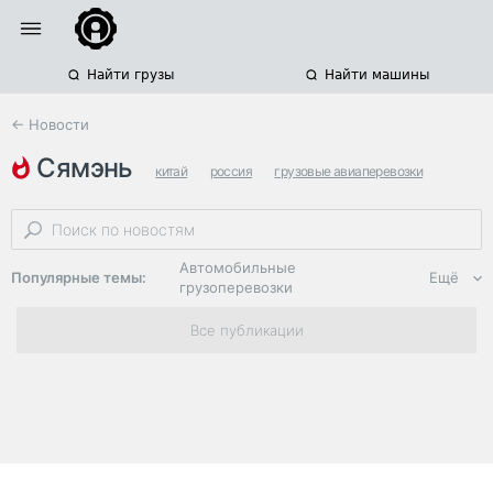
Найти грузы
Найти машины
← Новости
сямэнь
китай
россия
грузовые авиаперевозки
Автомобильные
Популярные темы:
Ещё
грузоперевозки
Региональная
Все публикации
логистика
ЭДО, ИТ в
логистике
Дороги,
инфраструктура