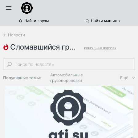
Найти грузы
Найти машины
← Новости
сломавшийся грузовик
помощь на дорогах
происшествие
пробки
Автомобильные
Популярные темы:
Ещё
грузоперевозки
Региональная
логистика
ЭДО, ИТ в
логистике
Дороги,
инфраструктура