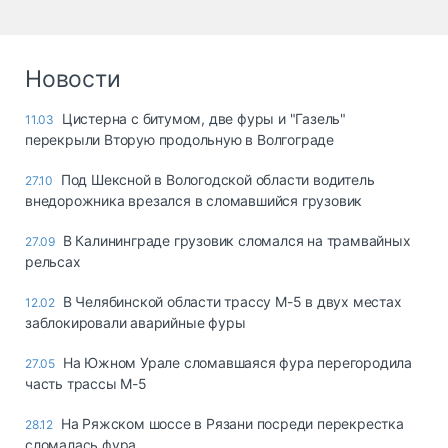
Новости
Цистерна с битумом, две фуры и "Газель"
11.03
перекрыли Вторую продольную в Волгограде
Под Шексной в Вологодской области водитель
27.10
внедорожника врезался в сломавшийся грузовик
В Калининграде грузовик сломался на трамвайных
27.09
рельсах
В Челябинской области трассу М-5 в двух местах
12.02
заблокировали аварийные фуры
На Южном Урале сломавшаяся фура перегородила
27.05
часть трассы М-5
На Ряжском шоссе в Рязани посреди перекрестка
28.12
сломалась фура