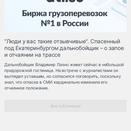
Логистика, грузы
Негабаритные и
опасные грузы
Безопасность и
страхование
"Люди у вас такие отзывчивые". Спасенный
Таможня и ВЭД
под Екатеринбургом дальнобойщик – о запое
и отчаянии на трассе
Склады и
грузовые
Дальнобойщик Владимир Лахно живет сейчас в небольшой
терминалы
придорожной гостинице. На встрече с журналистами он
Коммерческий
выглядел уставшим, но согласился поговорить, поскольку
транспорт
знал, что огласка в СМИ кардинально изменила его
отчаянное положение.
Спецтехника
Автосервис,
Все публикации
запчасти, шины
Топливо, масла и
Дзен
автохимия