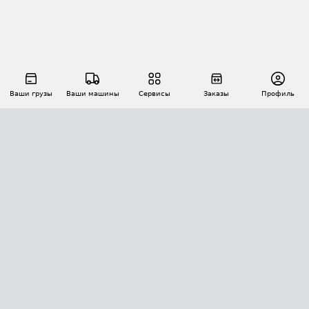
Ваши грузы
Ваши машины
Сервисы
Заказы
Профиль
АВТОМАТИЗАЦИЯ ПЕРЕВОЗОК
Площадки
Заказы
Торги
Тендеры
АТИ-Доки
GPS-мониторинг
АТИ Мессенджер
Цепочки грузов
API ATI.SU
ПОЛЕЗНОЕ
Расчет расстояний
БЕЗОПАСНОСТЬ
Академия ATI.SU