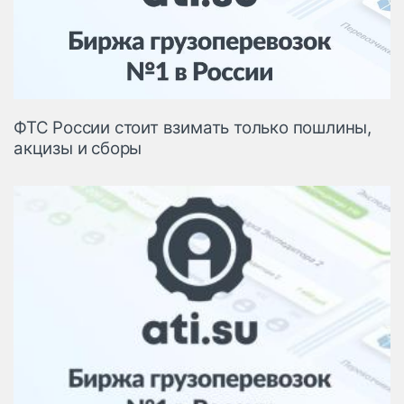
Логистика, грузы
Негабаритные и
опасные грузы
Безопасность и
страхование
ФТС России стоит взимать только пошлины,
Таможня и ВЭД
акцизы и сборы
Склады и
грузовые
терминалы
Коммерческий
транспорт
Спецтехника
Автосервис,
запчасти, шины
Топливо, масла и
Дзен
автохимия