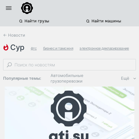
Найти грузы
Найти машины
← Новости
сур
фтс
бизнес и таможня
электронное декларирование
Автомобильные
Популярные темы:
Ещё
грузоперевозки
Региональная
логистика
ЭДО, ИТ в
логистике
Дороги,
инфраструктура