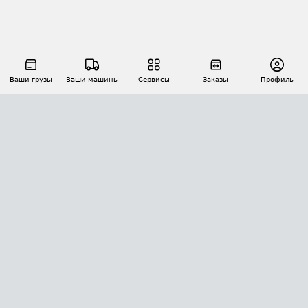
Ваши грузы
Ваши машины
Сервисы
Заказы
Профиль
АВТОМАТИЗАЦИЯ ПЕРЕВОЗОК
Площадки
Заказы
Торги
Тендеры
АТИ-Доки
GPS-мониторинг
АТИ Мессенджер
Цепочки грузов
API ATI.SU
ПОЛЕЗНОЕ
Расчет расстояний
БЕЗОПАСНОСТЬ
Академия ATI.SU
ATI.SU о безопасности
Звезды ATI.SU на вашем сайте
КОНТАКТЫ И ТАРИФЫ