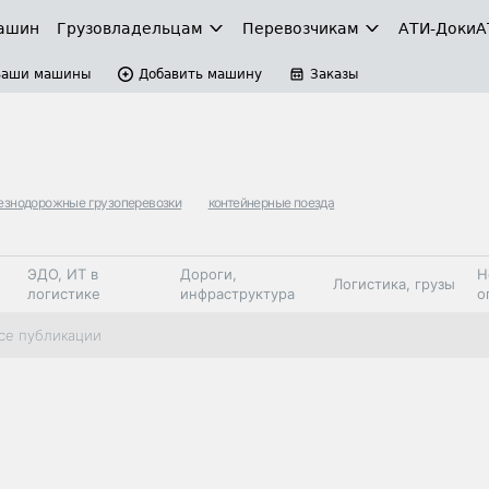
ашин
Грузовладельцам
Перевозчикам
АТИ-Доки
А
Ваши машины
Добавить машину
Заказы
езнодорожные грузоперевозки
контейнерные поезда
ЭДО, ИТ в
Дороги,
Н
Логистика, грузы
логистике
инфраструктура
о
Коммерческий
Автосервис,
Топливо,
се публикации
Спецтехника
транспорт
запчасти, шины
автохим