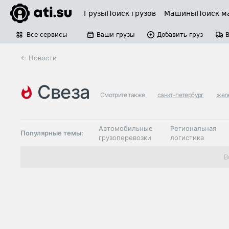
Грузы
Поиск грузов
Машины
Поиск м
Все сервисы
Ваши грузы
Добавить груз
← Новости
свеза
Смотрите также
санкт-петербург
жел
Автомобильные
Региональная
Популярные темы:
грузоперевозки
логистика
Склады и
В
Таможня и ВЭД
грузовые
терминалы