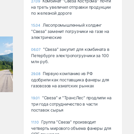
Комбинат "Свеза Кострома" почти
27.09
на треть увеличил отправки продукции
по железной дороге
Лесопромышленный холдинг
15.04
"Свеза" заменит погрузчики на газе на
электрические
"Свеза" закупит для комбината в
06.07
Петербурге электропогрузчики за 100
млн руб.
Первую компанию из РФ
29.08
одобрили как поставщика фанеры для
газовозов на азиатских рынках
"Свеза" и "ТрансЛес" продлили на
19.01
три года сотрудничество в части
поставок сырья
Группа "Свеза" производит
11.10
четверть мирового объема фанеры для