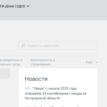
ТИ-Доки (ЭДО)
егабаритные и
Безопасность и
Ещё
пасные грузы
страхование
 масла и
Дзен
ия
Новости
"Свеза" с начала 2025 года
11.11
отправила 24 контейнерных поезда из
Костромской области