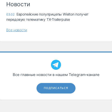
Логистика, грузы
Новости
Негабаритные и
Европейские полуприцепы Wielton получат
03.02
опасные грузы
передовую телематику TX-Trailerpulse
Безопасность и
страхование
Все новости
Таможня и ВЭД
Склады и
грузовые
терминалы
Коммерческий
транспорт
Все главные новости в нашем Telegram‑канале
Спецтехника
Автосервис,
ПОДПИСАТЬСЯ
запчасти, шины
Топливо, масла и
Дзен
автохимия