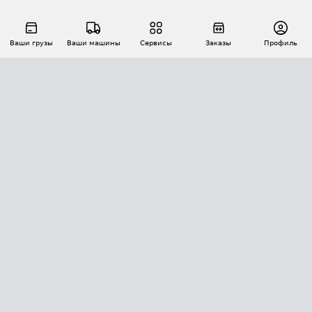
Ваши грузы
Ваши машины
Сервисы
Заказы
Профиль
АВТОМАТИЗАЦИЯ ПЕРЕВОЗОК
Площадки
Заказы
Торги
Тендеры
АТИ-Доки
GPS-мониторинг
АТИ Мессенджер
Цепочки грузов
API ATI.SU
ПОЛЕЗНОЕ
Расчет расстояний
БЕЗОПАСНОСТЬ
Академия ATI.SU
ATI.SU о безопасности
Звезды ATI.SU на вашем сайте
КОНТАКТЫ И ТАРИФЫ
Памятка по проверке контрагентов
Индекс ATI.SU FTL РФ
О системе ATI.SU
Светофор+
Средние ставки
ИНФОРМАЦИЯ