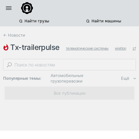
Найти грузы
Найти машины
← Новости
tx-trailerpulse
телематические системы
wielton
zf
Автомобильные
Популярные темы:
Ещё
грузоперевозки
Региональная
Все публикации
логистика
ЭДО, ИТ в
логистике
Дороги,
инфраструктура