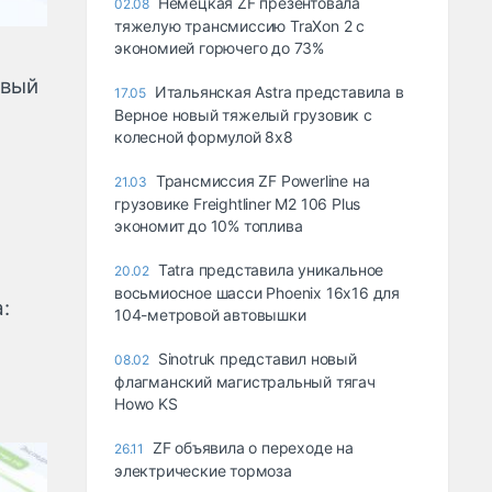
Немецкая ZF презентовала
02.08
тяжелую трансмиссию TraXon 2 с
экономией горючего до 73%
овый
Итальянская Astra представила в
17.05
Верное новый тяжелый грузовик с
колесной формулой 8x8
Трансмиссия ZF Powerline на
21.03
грузовике Freightliner M2 106 Plus
экономит до 10% топлива
Tatra представила уникальное
20.02
восьмиосное шасси Phoenix 16x16 для
:
104-метровой автовышки
Sinotruk представил новый
08.02
флагманский магистральный тягач
Howo KS
ZF объявила о переходе на
26.11
электрические тормоза