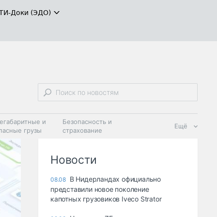
ТИ-Доки (ЭДО)
егабаритные и
Безопасность и
Ещё
пасные грузы
страхование
 масла и
Дзен
ия
Новости
В Нидерландах официально
08.08
представили новое поколение
капотных грузовиков Iveco Strator