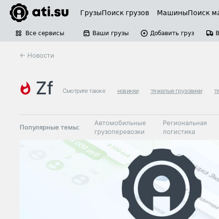
Грузы
Поиск грузов
Машины
Поиск м
Все сервисы
Ваши грузы
Добавить груз
← Новости
zf
Смотрите также
новинки
тяжелые грузовики
т
Автомобильные
Региональная
Популярные темы:
грузоперевозки
логистика
Склады и
Таможня и ВЭД
грузовые
терминалы