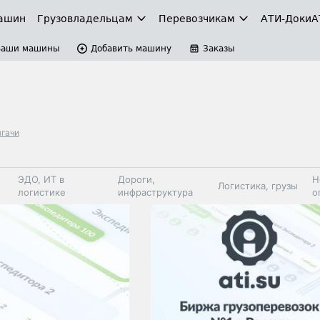
ашин
Грузовладельцам
Перевозчикам
АТИ-Доки
А
Ваши машины
Добавить машину
Заказы
ягачи
ЭДО, ИТ в
Дороги,
Н
Логистика, грузы
логистике
инфраструктура
о
Коммерческий
Автосервис,
Топливо,
Спецтехника
транспорт
запчасти, шины
автохим