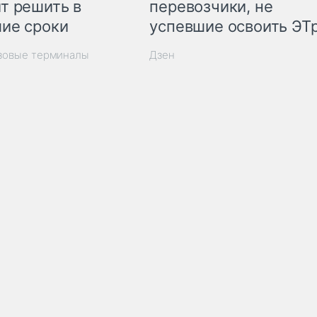
т решить в
перевозчики, не
ие сроки
успевшие освоить ЭТ
узовые терминалы
Дзен