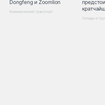
Dongfeng и Zoomlion
предстои
кратчайш
Коммерческий транспорт
Склады и гр