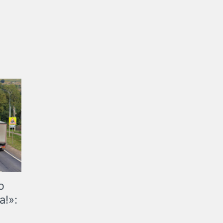
ю
а!»: