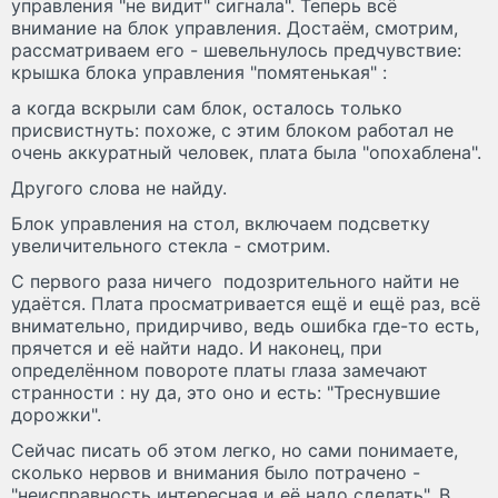
управления "не видит" сигнала". Теперь всё
внимание на блок управления. Достаём, смотрим,
рассматриваем его - шевельнулось предчувствие:
крышка блока управления "помятенькая" :
а когда вскрыли сам блок, осталось только
присвистнуть: похоже, с этим блоком работал не
очень аккуратный человек, плата была "опохаблена".
Другого слова не найду.
Блок управления на стол, включаем подсветку
увеличительного стекла - смотрим.
С первого раза ничего подозрительного найти не
удаётся. Плата просматривается ещё и ещё раз, всё
внимательно, придирчиво, ведь ошибка где-то есть,
прячется и её найти надо. И наконец, при
определённом повороте платы глаза замечают
странности : ну да, это оно и есть: "Треснувшие
дорожки".
Сейчас писать об этом легко, но сами понимаете,
сколько нервов и внимания было потрачено -
"неисправность интересная и её надо сделать". В