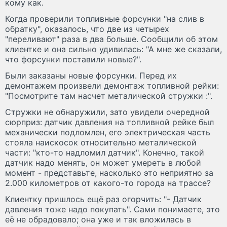
кому как.
Когда проверили топливные форсунки "на слив в
обратку", оказалось, что две из четырех
"переливают" раза в два больше. Сообщили об этом
клиентке и она сильно удивилась: "А мне же сказали,
что форсунки поставили новые?".
Были заказаны новые форсунки. Перед их
демонтажем произвели демонтаж топливной рейки:
"Посмотрите там насчет металической стружки :".
Стружки не обнаружили, зато увидели очередной
сюрприз: датчик давления на топливной рейке был
механически подломлен, его электрическая часть
стояла наискосок относительно металической
части: "кто-то надломил датчик". Конечно, такой
датчик надо менять, он может умереть в любой
момент - представьте, насколько это неприятно за
2.000 километров от какого-то города на трассе?
Клиентку пришлось ещё раз огорчить: "- Датчик
давления тоже надо покупать". Сами понимаете, это
её не обрадовало; она уже и так вложилась в