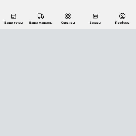
Ваши грузы
Ваши машины
Сервисы
Заказы
Профиль
АВТОМАТИЗАЦИЯ ПЕРЕВОЗОК
Площадки
Заказы
Торги
Тендеры
АТИ-Доки
GPS-мониторинг
АТИ Мессенджер
Цепочки грузов
API ATI.SU
ПОЛЕЗНОЕ
Расчет расстояний
БЕЗОПАСНОСТЬ
Академия ATI.SU
ATI.SU о безопасности
Звезды ATI.SU на вашем сайте
КОНТАКТЫ И ТАРИФЫ
Памятка по проверке контрагентов
Индекс ATI.SU FTL РФ
О системе ATI.SU
Светофор+