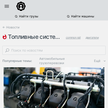
Найти грузы
Найти машины
← Новости
топливные системы
common rail
двигатели
производство автокомпонентов
Автомобильные
Популярные темы:
Ещё
грузоперевозки
Региональная
логистика
ЭДО, ИТ в
логистике
Дороги,
инфраструктура