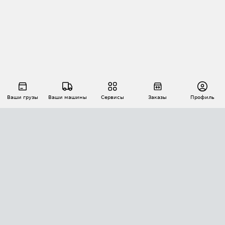
Ваши грузы
Ваши машины
Сервисы
Заказы
Профиль
АВТОМАТИЗАЦИЯ ПЕРЕВОЗОК
Площадки
Заказы
Торги
Тендеры
АТИ-Доки
GPS-мониторинг
АТИ Мессенджер
Цепочки грузов
API ATI.SU
ПОЛЕЗНОЕ