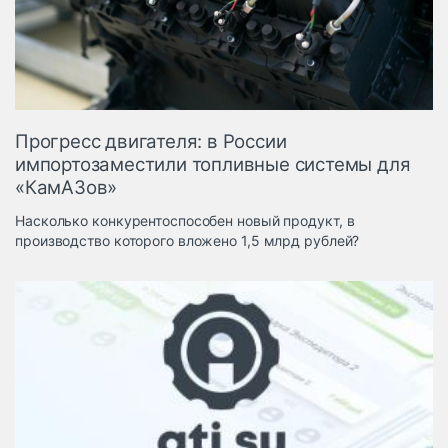
Логистика, грузы
Негабаритные и
опасные грузы
Безопасность и
страхование
Прогресс двигателя: в России
Таможня и ВЭД
импортозаместили топливные системы для
«КамАЗов»
Склады и
грузовые
Насколько конкурентоспособен новый продукт, в
терминалы
производство которого вложено 1,5 млрд рублей?
Коммерческий
транспорт
Спецтехника
Автосервис,
запчасти, шины
Топливо, масла и
Дзен
автохимия