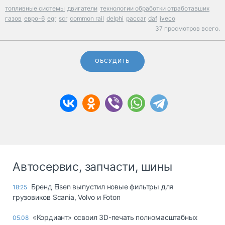
топливные системы
двигатели
технологии обработки отработавших
газов
евро-6
egr
scr
common rail
delphi
paccar
daf
iveco
37 просмотров всего.
ОБСУДИТЬ
Автосервис, запчасти, шины
Бренд Eisen выпустил новые фильтры для
18:25
грузовиков Scania, Volvo и Foton
«Кордиант» освоил 3D-печать полномасштабных
05.08