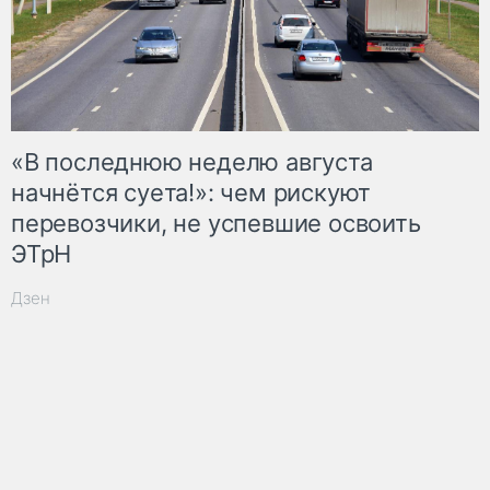
«В последнюю неделю августа
начнётся суета!»: чем рискуют
перевозчики, не успевшие освоить
ЭТрН
Дзен