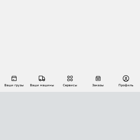
Ваши грузы
Ваши машины
Сервисы
Заказы
Профиль
АВТОМАТИЗАЦИЯ ПЕРЕВОЗОК
Площадки
Заказы
Торги
Тендеры
АТИ-Доки
GPS-мониторинг
АТИ Мессенджер
Цепочки грузов