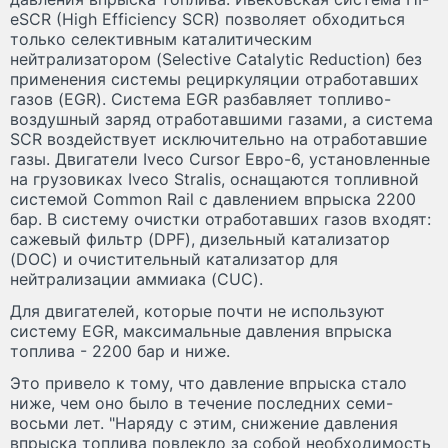
eSCR (High Efficiency SCR) позволяет обходиться
только селективным каталитическим
нейтрализатором (Selective Catalytic Reduction) без
применения системы рециркуляции отработавших
газов (EGR). Система EGR разбавляет топливо-
воздушный заряд отработавшими газами, а система
SCR воздействует исключительно на отработавшие
газы. Двигатели Iveco Cursor Евро-6, установленные
на грузовиках Iveco Stralis, оснащаются топливной
системой Common Rail с давлением впрыска 2200
бар. В систему очистки отработавших газов входят:
сажевый фильтр (DPF), дизельный катализатор
(DOC) и очистительный катализатор для
нейтрализации аммиака (CUC).
Для двигателей, которые почти не используют
систему EGR, максимальные давления впрыска
топлива - 2200 бар и ниже.
Это привело к тому, что давление впрыска стало
ниже, чем оно было в течение последних семи-
восьми лет. "Наряду с этим, снижение давления
впрыска топлива повлекло за собой необходимость