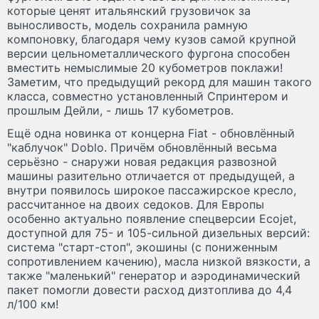
которые ценят итальянский грузовичок за
выносливость, модель сохранила рамную
компоновку, благодаря чему кузов самой крупной
версии цельнометаллического фургона способен
вместить немыслимые 20 кубометров поклажи!
Заметим, что предыдущий рекорд для машин такого
класса, совместно установленный Спринтером и
прошлым Дейли, - лишь 17 кубометров.
Ещё одна новинка от концерна Fiat - обновлённый
"каблучок" Doblo. Причём обновлённый весьма
серьёзно - снаружи новая редакция развозной
машины разительно отличается от предыдущей, а
внутри появилось широкое пассажирское кресло,
рассчитанное на двоих седоков. Для Европы
особенно актуально появление спецверсии Ecojet,
доступной для 75- и 105-сильной дизельных версий:
система "старт-стоп", экошины (с пониженным
сопротивлением качению), масла низкой вязкости, а
также "маленький" генератор и аэродинамический
пакет помогли довести расход дизтоплива до 4,4
л/100 км!