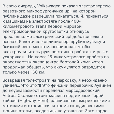
В свою очередь, Volkswagen показал электроверсию
развозного микрофургончика up!, на которой
публике даже разрешили покататься. Я, признаться,
к машинам на электротяге после 400-
километрового этапа первой мировой
электромобильной кругосветки отношусь
прохладно. Но электрический up! действительно
неплох! Я включил кондиционер, врубил музыку и
ближний свет, много маневрировал, чтобы
электроусилитель руля постоянно работал, и резко
ускорялся... Но после 15-километрового пробега по
окрестностям экспоцентра бортовой компьютер
продолжал обещать, что аккумулятор разрядится
только через 160 км.
Возвращая "электроап" на парковку, я неожиданно
увидел... Что это?!! Это финский перевозчик Аувинен
до неузнаваемости переделал мерседесовский
Actros. Сколько стоит машина под именем Герой
хайвэя (Highway Hero), расписанная американскими
мотивами и строившаяся тремя скандинавскими
тюнинг-ателье, владельцы не уточняют. Зато гордо