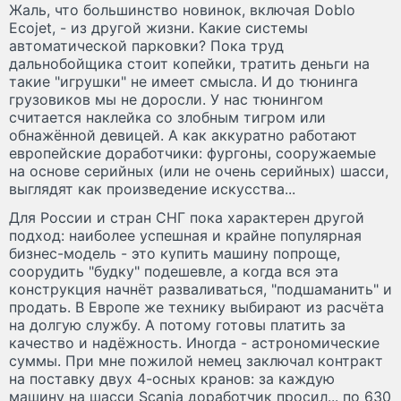
Жаль, что большинство новинок, включая Doblo
Ecojet, - из другой жизни. Какие системы
автоматической парковки? Пока труд
дальнобойщика стоит копейки, тратить деньги на
такие "игрушки" не имеет смысла. И до тюнинга
грузовиков мы не доросли. У нас тюнингом
считается наклейка со злобным тигром или
обнажённой девицей. А как аккуратно работают
европейские доработчики: фургоны, сооружаемые
на основе серийных (или не очень серийных) шасси,
выглядят как произведение искусства...
Для России и стран СНГ пока характерен другой
подход: наиболее успешная и крайне популярная
бизнес-модель - это купить машину попроще,
соорудить "будку" подешевле, а когда вся эта
конструкция начнёт разваливаться, "подшаманить" и
продать. В Европе же технику выбирают из расчёта
на долгую службу. А потому готовы платить за
качество и надёжность. Иногда - астрономические
суммы. При мне пожилой немец заключал контракт
на поставку двух 4-осных кранов: за каждую
машину на шасси Scania доработчик просил... по 630