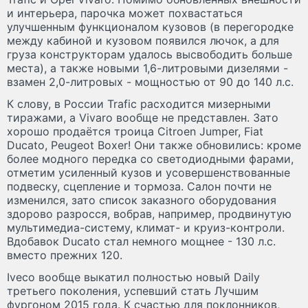
и интерьера, парочка может похвастаться
улучшенным функционалом кузовов (в перегородке
между кабиной и кузовом появился лючок, а для
груза конструкторам удалось высвободить больше
места), а также новыми 1,6-литровыми дизелями -
взамен 2,0-литровых - мощностью от 90 до 140 л.с.
К слову, в России Trafic расходится мизерными
тиражами, а Vivaro вообще не представлен. Зато
хорошо продаётся троица Citroen Jumper, Fiat
Ducato, Peugeot Boxer! Они также обновились: кроме
более модного передка со светодиодными фарами,
отметим усиленный кузов и усовершенствованные
подвеску, сцепление и тормоза. Салон почти не
изменился, зато список заказного оборудования
здорово разросся, вобрав, например, продвинутую
мультимедиа-систему, климат- и круиз-контроли.
Вдобавок Ducato стал немного мощнее - 130 л.с.
вместо прежних 120.
Iveco вообще выкатил полностью новый Daily
третьего поколения, успевший стать Лучшим
фургоном 2015 года. К счастью для поклонников,