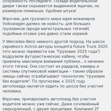
сохранность последнего. Позади водительской
двери также скрывается выдвижной ящичек, но
размером поменьше. Удобная штука!
Впрочем, для грузового мира идея инженеров
Volkswagen далеко не новость: для больших
грузовиков (вроде магистральных тягачей)
подобные отсеки уже давно стали нормой.
У Mercedes-Benz немного другой подход. На шасси
серийного Actros авторы концепта Future Truck 2025
(что можно перевести как "Грузовик 2025 года")
водрузили футуристическую кабину, чтобы
привлечь максимум внимания публики... к начинке
этого тягача. Она состоит из радаров, камеры и
системы спутниковой навигации - таким образом
немцы сейчас отрабатывают технологию "грузовик
без водителя". По прогнозам, к 2025 году
автопоезда научатся ездить по шоссе без участия
человека.
Впрочем, припарковать автопоезд без участия
водителя можно уже сейчас. Даже сочленённый
сверхдлинный, с двумя прицепами. Компания ZF