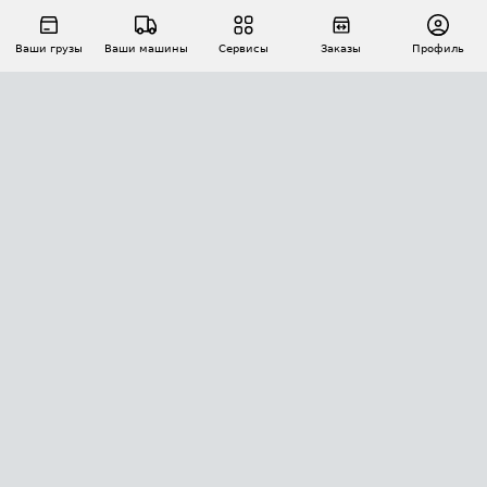
Ваши грузы
Ваши машины
Сервисы
Заказы
Профиль
АВТОМАТИЗАЦИЯ ПЕРЕВОЗОК
Площадки
Заказы
Торги
Тендеры
АТИ-Доки
GPS-мониторинг
АТИ Мессенджер
Цепочки грузов
API ATI.SU
ПОЛЕЗНОЕ
Расчет расстояний
БЕЗОПАСНОСТЬ
Академия ATI.SU
ATI.SU о безопасности
Звезды ATI.SU на вашем сайте
КОНТАКТЫ И ТАРИФЫ
Памятка по проверке контрагентов
Индекс ATI.SU FTL РФ
О системе ATI.SU
Светофор+
Средние ставки
ИНФОРМАЦИЯ
Контактная информация
Страхование