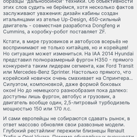
образцы "дальнобойной" техники. Об объективности
этих слов судить не берёмся, хотя несколько фактов
заслуживают уважения: дизайн кабины создан
итальянцами из ателье Up-Design, 450-сильный
двигатель - совместная разработка Dongfeng и
Cummins, а коробку-робот поставляет ZF.
Кстати, в мире грузовиков и автобусов всерьёз не
воспринимают не только китайцев, но и корейцев!
Но ситуация может измениться. На IAA 2014 Hyundai
представил полноразмерный фургон H350 - прямого
конкурента таким лидерам сегмента, как Ford Transit
или Mercedes-Benz Sprinter. Настолько прямого, что
корейский новичок очень смахивает на Спринтера...
Силуэтом, компоновкой, даже формой боковых
окон! Но до немецкого разнообразия пока далеко:
доступны лишь фургон, автобус и грузовик, а
двигатель вообще один, 2,5-литровый турбодизель
мощностью 150 или 170 л.с.
И сами европейцы не собираются сдавать рынок, в
ответ массово обновляя свои развозные модели.
Глубокий рестайлинг пережили близнецы Renault
Trafic и Opel Vivaro. Помимо обновлённых внешности