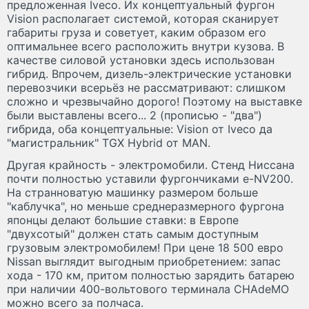
предложенная Iveco. Их концептуальный фургон
Vision располагает системой, которая сканирует
габариты груза и советует, каким образом его
оптимальнее всего расположить внутри кузова. В
качестве силовой установки здесь использован
гибрид. Впрочем, дизель-электрические установки
перевозчики всерьёз не рассматривают: слишком
сложно и чрезвычайно дорого! Поэтому на выставке
были выставлены всего... 2 (прописью - "два")
гибрида, оба концептуальные: Vision от Iveco да
"магистральник" TGX Hybrid от MAN.
Другая крайность - электромобили. Стенд Ниссана
почти полностью уставили фургончиками e-NV200.
На странноватую машинку размером больше
"каблучка", но меньше среднеразмерного фургона
японцы делают большие ставки: в Европе
"двухсотый" должен стать самым доступным
грузовым электромобилем! При цене 18 500 евро
Nissan выглядит выгодным приобретением: запас
хода - 170 км, притом полностью зарядить батарею
при наличии 400-вольтового терминала CHAdeMO
можно всего за полчаса.