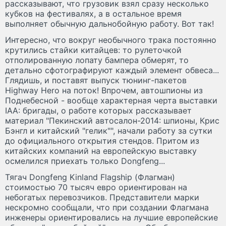
рассказывают, что грузовик взял сразу несколько
кубков на фестивалях, а в остальное время
выполняет обычную дальнобойную работу. Вот так!
Интересно, что вокруг необычного трака постоянно
крутились стайки китайцев: то рулеточкой
отполированную лопату бампера обмерят, то
детально сфотографируют каждый элемент обвеса...
Глядишь, и поставят выпуск тюнинг-пакетов
Highway Hero на поток! Впрочем, автошпионы из
Поднебесной - вообще характерная черта выставки
IAA: бригады, о работе которых рассказывает
материал "Пекинский автосалон-2014: шпионы, Крис
Бэнгл и китайский "гелик"", начали работу за сутки
до официального открытия стендов. Притом из
китайских компаний на европейскую выставку
осмелился приехать только Dongfeng...
Тягач Dongfeng Kinland Flagship (Флагман)
стоимостью 70 тысяч евро ориентирован на
небогатых перевозчиков. Представители марки
нескромно сообщали, что при создании Флагмана
инженеры ориентировались на лучшие европейские