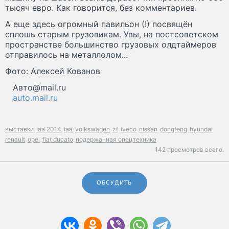
тысяч евро. Как говорится, без комментариев.
А еще здесь огромный павильон (!) посвящён
сплошь старым грузовикам. Увы, на постсоветском
пространстве большинство грузовых олдтаймеров
отправилось на металлолом...
Фото: Алексей Кованов
Авто@mail.ru
auto.mail.ru
выставки
iaa 2014
iaa
volkswagen
zf
iveco
nissan
dongfeng
hyundai
renault
opel
fiat ducato
подержанная спецтехника
142 просмотров всего.
ОБСУДИТЬ