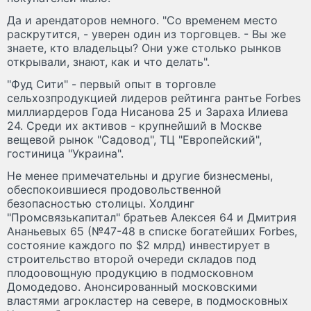
Да и арендаторов немного. "Со временем место
раскрутится, - уверен один из торговцев. - Вы же
знаете, кто владельцы? Они уже столько рынков
открывали, знают, как и что делать".
"Фуд Сити" - первый опыт в торговле
сельхозпродукцией лидеров рейтинга рантье Forbes
миллиардеров Года Нисанова 25 и Зараха Илиева
24. Среди их активов - крупнейший в Москве
вещевой рынок "Садовод", ТЦ "Европейский",
гостиница "Украина".
Не менее примечательны и другие бизнесмены,
обеспокоившиеся продовольственной
безопасностью столицы. Холдинг
"Промсвязькапитал" братьев Алексея 64 и Дмитрия
Ананьевых 65 (№47-48 в списке богатейших Forbes,
состояние каждого по $2 млрд) инвестирует в
строительство второй очереди складов под
плодоовощную продукцию в подмосковном
Домодедово. Анонсированный московскими
властями агрокластер на севере, в подмосковных