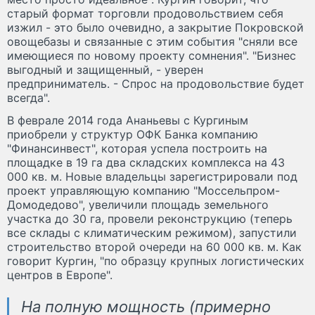
старый формат торговли продовольствием себя
изжил - это было очевидно, а закрытие Покровской
овощебазы и связанные с этим события "сняли все
имеющиеся по новому проекту сомнения". "Бизнес
выгодный и защищенный, - уверен
предприниматель. - Спрос на продовольствие будет
всегда".
В феврале 2014 года Ананьевы с Кургиным
приобрели у структур ОФК Банка компанию
"Финансинвест", которая успела построить на
площадке в 19 га два складских комплекса на 43
000 кв. м. Новые владельцы зарегистрировали под
проект управляющую компанию "Моссельпром-
Домодедово", увеличили площадь земельного
участка до 30 га, провели реконструкцию (теперь
все склады с климатическим режимом), запустили
строительство второй очереди на 60 000 кв. м. Как
говорит Кургин, "по образцу крупных логистических
центров в Европе".
На полную мощность (примерно