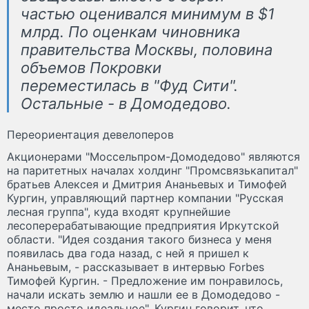
частью оценивался минимум в $1
млрд. По оценкам чиновника
правительства Москвы, половина
объемов Покровки
переместилась в "Фуд Сити".
Остальные - в Домодедово.
Переориентация девелоперов
Акционерами "Моссельпром-Домодедово" являются
на паритетных началах холдинг "Промсвязькапитал"
братьев Алексея и Дмитрия Ананьевых и Тимофей
Кургин, управляющий партнер компании "Русская
лесная группа", куда входят крупнейшие
лесоперерабатывающие предприятия Иркутской
области. "Идея создания такого бизнеса у меня
появилась два года назад, с ней я пришел к
Ананьевым, - рассказывает в интервью Forbes
Тимофей Кургин. - Предложение им понравилось,
начали искать землю и нашли ее в Домодедово -
место просто идеальное". Кургин говорит, что