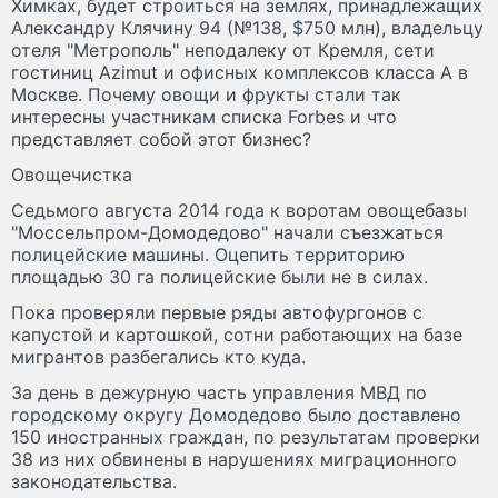
Химках, будет строиться на землях, принадлежащих
Александру Клячину 94 (№138, $750 млн), владельцу
отеля "Метрополь" неподалеку от Кремля, сети
гостиниц Azimut и офисных комплексов класса А в
Москве. Почему овощи и фрукты стали так
интересны участникам списка Forbes и что
представляет собой этот бизнес?
Овощечистка
Седьмого августа 2014 года к воротам овощебазы
"Моссельпром-Домодедово" начали съезжаться
полицейские машины. Оцепить территорию
площадью 30 га полицейские были не в силах.
Пока проверяли первые ряды автофургонов с
капустой и картошкой, сотни работающих на базе
мигрантов разбегались кто куда.
За день в дежурную часть управления МВД по
городскому округу Домодедово было доставлено
150 иностранных граждан, по результатам проверки
38 из них обвинены в нарушениях миграционного
законодательства.