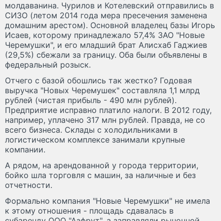
молдаванина. Чурилов и Котелевский отправились в
СИЗО (летом 2014 года мера пресечения заменена
домашним арестом). Основной владелец базы Игорь
Исаев, которому принадлежало 57,4% ЗАО "Новые
Черемушки", и его младший брат Алисхаб Гаджиев
(29,5%) сбежали за границу. Оба были объявлены в
федеральный розыск.
Отчего с базой обошлись так жестко? Годовая
выручка "Новых Черемушек" составляла 1,1 млрд
рублей (чистая прибыль - 490 млн рублей).
Предприятие исправно платило налоги. В 2012 году,
например, уплачено 317 млн рублей. Правда, не со
всего бизнеса. Склады с холодильниками в
логистическом комплексе занимали крупные
компании.
А рядом, на арендованной у города территории,
бойко шла торговля с машин, за наличные и без
отчетности.
Формально компания "Новые Черемушки" не имела
к этому отношения - площадь сдавалась в
субаренду ООО "Азфрут", а заправляли рыночной