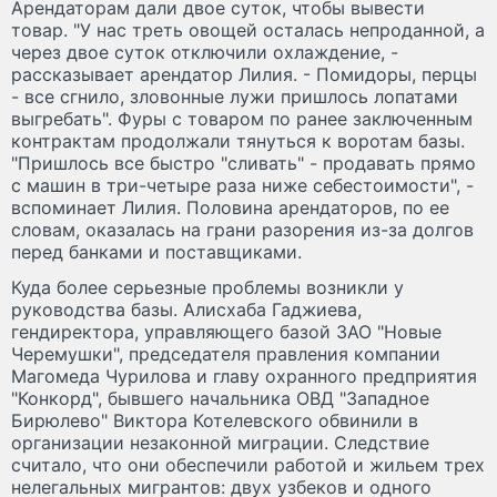
Арендаторам дали двое суток, чтобы вывести
товар. "У нас треть овощей осталась непроданной, а
через двое суток отключили охлаждение, -
рассказывает арендатор Лилия. - Помидоры, перцы
- все сгнило, зловонные лужи пришлось лопатами
выгребать". Фуры с товаром по ранее заключенным
контрактам продолжали тянуться к воротам базы.
"Пришлось все быстро "сливать" - продавать прямо
с машин в три-четыре раза ниже себестоимости", -
вспоминает Лилия. Половина арендаторов, по ее
словам, оказалась на грани разорения из-за долгов
перед банками и поставщиками.
Куда более серьезные проблемы возникли у
руководства базы. Алисхаба Гаджиева,
гендиректора, управляющего базой ЗАО "Новые
Черемушки", председателя правления компании
Магомеда Чурилова и главу охранного предприятия
"Конкорд", бывшего начальника ОВД "Западное
Бирюлево" Виктора Котелевского обвинили в
организации незаконной миграции. Следствие
считало, что они обеспечили работой и жильем трех
нелегальных мигрантов: двух узбеков и одного