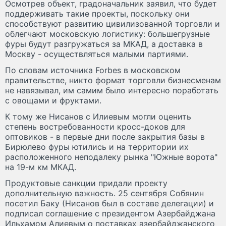
Осмотрев объект, градоначальник заявил, что будет
поддерживать такие проекты, поскольку они
способствуют развитию цивилизованной торговли и
облегчают московскую логистику: большегрузные
фуры будут разгружаться за МКАД, а доставка в
Москву - осуществляться малыми партиями.
По словам источника Forbes в московском
правительстве, никто формат торговли бизнесменам
не навязывал, им самим было интересно поработать
с овощами и фруктами.
К тому же Нисанов с Илиевым могли оценить
степень востребованности кросс-доков для
оптовиков - в первые дни после закрытия базы в
Бирюлево фуры ютились и на территории их
расположенного неподалеку рынка "Южные ворота"
на 19-м км МКАД.
Продуктовые санкции придали проекту
дополнительную важность. 25 сентября Собянин
посетил Баку (Нисанов был в составе делегации) и
подписал соглашение с президентом Азербайджана
Ильхамом Алиевым о поставках азербайджанского