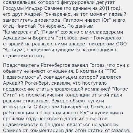
совладельцев которого фигурировали депутат
Госдумы Ильдар Самиев (по данным на 2011 год),
его друг Андрей Гончаренко, на тот момент первый
заместитель директора "Газпром инвест Юг", и его
отец Николай Гончаренко. По данным
"Коммерсанта", "Пламя" связано с миллиардерами
Аркадием и Борисом Ротенбергами - Гончаренко-
старший на равных с ними владеет питерским ООО
"Атриум", специализирующимся на операциях с
недвижимостью.
Представитель Ротенбергов заявил Forbes, что они к
объекту не имеют отношения. В компании "ТПС-
Недвижимость", совладельцем которой является
Аркадий Ротенберг, сказали, что поступало
предложение стать управляющей компанией "Лотос
Сити", но после изучения концепции от этой идеи
решили отказаться. Вскоре объект купили
конкуренты. С Андреем Гончаренко, более не
работающим в "Газпром инвест Юг" и купившим в
прошлом году несколько дорогих объектов
недвижимости в Лондоне, связаться не удалось.
Самиев от комментариев для этой статьи отказался.