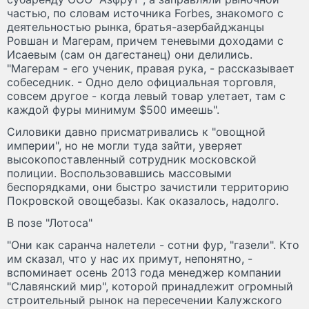
частью, по словам источника Forbes, знакомого с
деятельностью рынка, братья-азербайджанцы
Ровшан и Магерам, причем теневыми доходами с
Исаевым (сам он дагестанец) они делились.
"Магерам - его ученик, правая рука, - рассказывает
собеседник. - Одно дело официальная торговля,
совсем другое - когда левый товар улетает, там с
каждой фуры минимум $500 имеешь".
Силовики давно присматривались к "овощной
империи", но не могли туда зайти, уверяет
высокопоставленный сотрудник московской
полиции. Воспользовавшись массовыми
беспорядками, они быстро зачистили территорию
Покровской овощебазы. Как оказалось, надолго.
В позе "Лотоса"
"Они как саранча налетели - сотни фур, "газели". Кто
им сказал, что у нас их примут, непонятно, -
вспоминает осень 2013 года менеджер компании
"Славянский мир", которой принадлежит огромный
строительный рынок на пересечении Калужского