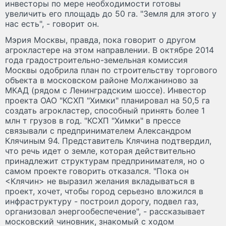
инвесторы по мере необходимости готовы
увеличить его площадь до 50 га. "Земля для этого у
нас есть", - говорит он.
Мэрия Москвы, правда, пока говорит о другом
агрокластере на этом направлении. В октябре 2014
года градостроительно-земельная комиссия
Москвы одобрила план по строительству торгового
объекта в московском районе Молжаниново за
МКАД (рядом с Ленинградским шоссе). Инвестор
проекта ОАО "КСХП "Химки" планировал на 50,5 га
создать агрокластер, способный принять более 1
млн т грузов в год. "КСХП "Химки" в прессе
связывали с предпринимателем Александром
Клячиным 94. Представитель Клячина подтвердил,
что речь идет о земле, которая действительно
принадлежит структурам предпринимателя, но о
самом проекте говорить отказался. "Пока он
<Клячин> не выразил желания вкладываться в
проект, хочет, чтобы город серьезно вложился в
инфраструктуру - построил дорогу, подвел газ,
организовал энергообеспечение", - рассказывает
московский чиновник, знакомый с ходом