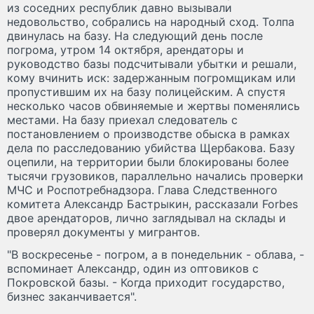
из соседних республик давно вызывали
недовольство, собрались на народный сход. Толпа
двинулась на базу. На следующий день после
погрома, утром 14 октября, арендаторы и
руководство базы подсчитывали убытки и решали,
кому вчинить иск: задержанным погромщикам или
пропустившим их на базу полицейским. А спустя
несколько часов обвиняемые и жертвы поменялись
местами. На базу приехал следователь с
постановлением о производстве обыска в рамках
дела по расследованию убийства Щербакова. Базу
оцепили, на территории были блокированы более
тысячи грузовиков, параллельно начались проверки
МЧС и Роспотребнадзора. Глава Следственного
комитета Александр Бастрыкин, рассказали Forbes
двое арендаторов, лично заглядывал на склады и
проверял документы у мигрантов.
"В воскресенье - погром, а в понедельник - облава, -
вспоминает Александр, один из оптовиков с
Покровской базы. - Когда приходит государство,
бизнес заканчивается".