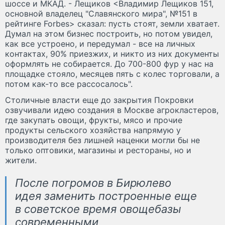
шоссе и МКАД. - Лещиков <Владимир Лещиков 151,
основной владелец "Славянского мира", №151 в
рейтинге Forbes> сказал: пусть стоят, земли хватает.
Думал на этом бизнес построить, но потом увидел,
как все устроено, и передумал - все на личных
контактах, 90% приезжих, и никто из них документы
оформлять не собирается. До 700-800 фур у нас на
площадке стояло, месяцев пять с колес торговали, а
потом как-то все рассосалось".
Столичные власти еще до закрытия Покровки
озвучивали идею создания в Москве агрокластеров,
где закупать овощи, фрукты, мясо и прочие
продукты сельского хозяйства напрямую у
производителя без лишней наценки могли бы не
только оптовики, магазины и рестораны, но и
жители.
После погромов в Бирюлево
идея заменить построенные еще
в советское время овощебазы
современными