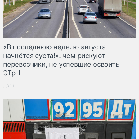
«В последнюю неделю августа
начнётся суета!»: чем рискуют
перевозчики, не успевшие освоить
ЭТрН
Дзен