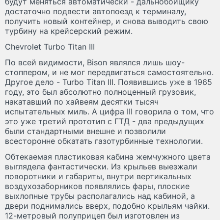
будут меняться автоматически - дальнобойщику
достаточно подвести автопоезд к терминалу,
получить новый контейнер, и снова выводить свою
турбину на крейсерский режим.
Chevrolet Turbo Titan III
По всей видимости, Bison являлся лишь шоу-
стоппером, и не мог передвигаться самостоятельно.
Другое дело - Turbo Titan III. Появившись уже в 1965
году, это был абсолютно полноценный грузовик,
накатавший по хайвеям десятки тысяч
испытательных миль. А цифра III говорила о том, что
это уже третий прототип с ГТД - два предыдущих
были стандартными внешне и позволили
всесторонне обкатать газотурбинные технологии.
Обтекаемая пластиковая кабина жемчужного цвета
выглядела фантастически. Из крыльев выезжали
поворотники и габариты, внутри вертикальных
воздухозаборников появлялись фары, плоские
выхлопные трубы располагались над кабиной, а
двери поднимались вверх, подобно крыльям чайки.
12-метровый полуприцеп был изготовлен из