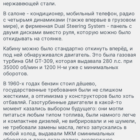
нержавеющей стали.
В салоне - кондиционер, мобильный телефон, радио
с четырьмя динамиками (также впервые в грузовом
мире), и фирменная Dual Steering System - панель с
двумя дисками вместо руля, которую можно было
откидывать на стоянке.
Кабину можно было стандартно откинуть вперёд, и
под ней обнаруживался двигатель. Это была газовая
турбина GM GT-309, которая выдавала 280 л.с. при
35000 об/мин и 1200 Н-м уже с минимальных
оборотов.
В 1960-х годах бензин стоил дёшево,
государственные требования были не слишком
жесткими, а оптимизма у конструкторов было хоть
отбавляй. Газотурбинные двигатели в какой-то
момент казались выбором будущего: они могли
питаться любым типом топлива, были намного легче
и компактнее дизелей, не вибрировали и не шумели,
не требовали замены масла, легко запускались в
любой холод, выдавали МКМ сминимальных
оборотов и даже оказывались экологичнее.