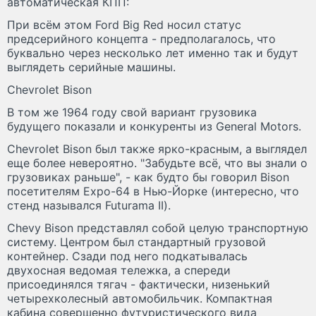
автоматическая КПП:
При всём этом Ford Big Red носил статус
предсерийного концепта - предполагалось, что
буквально через несколько лет именно так и будут
выглядеть серийные машины.
Chevrolet Bison
В том же 1964 году свой вариант грузовика
будущего показали и конкуренты из General Motors.
Chevrolet Bison был также ярко-красным, а выглядел
еще более невероятно. "Забудьте всё, что вы знали о
грузовиках раньше", - как будто бы говорил Bison
посетителям Expo-64 в Нью-Йорке (интересно, что
стенд назывался Futurama II).
Chevy Bison представлял собой целую транспортную
систему. Центром был стандартный грузовой
контейнер. Сзади под него подкатывалась
двухосная ведомая тележка, а спереди
присоединялся тягач - фактически, низенький
четырехколесный автомобильчик. Компактная
кабина совершенно футуристического вида