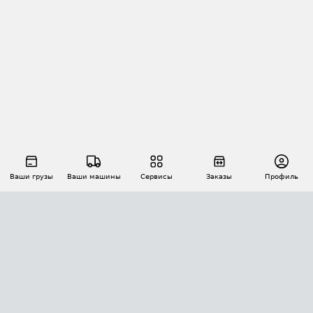
Ваши грузы
Ваши машины
Сервисы
Заказы
Профиль
АВТОМАТИЗАЦИЯ ПЕРЕВОЗОК
Площадки
Заказы
Торги
Тендеры
АТИ-Доки
GPS-мониторинг
АТИ Мессенджер
Цепочки грузов
API ATI.SU