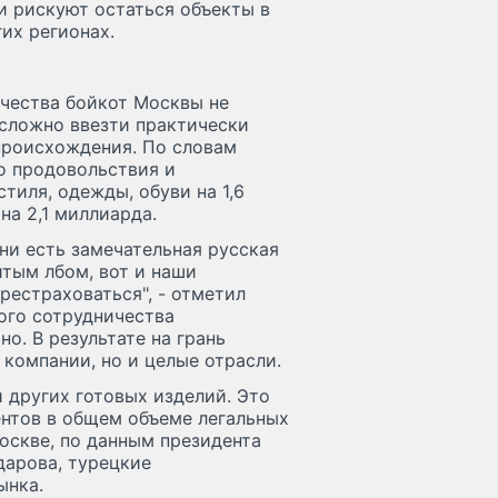
и рискуют остаться объекты в
их регионах.
чества бойкот Москвы не
 сложно ввезти практически
происхождения. По словам
о продовольствия и
тиля, одежды, обуви на 1,6
на 2,1 миллиарда.
ни есть замечательная русская
тым лбом, вот и наши
естраховаться", - отметил
ого сотрудничества
о. В результате на грань
компании, но и целые отрасли.
 других готовых изделий. Это
ентов в общем объеме легальных
оскве, по данным президента
арова, турецкие
ынка.