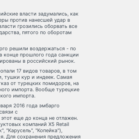
ийские власти задумались, как
меры против нанесшей удар в
власти грозились оборвать все
дарства, пятого по оборотам
рго решили воздержаться - по
в конце прошлого года санкции
рированы в российский рынок.
опали 17 видов товаров, в том
и, тушки кур и индеек. Самая
тказ от турецких помидоров, на
ного импорта. Вообще турецкие
кого импорта.
нваря 2016 года эмбарго
связи с
этот еще до конца не отлажен.
уктовых компаний X5 Retail
, "Карусель", "Копейка"),
ся. Для сохранения предложения