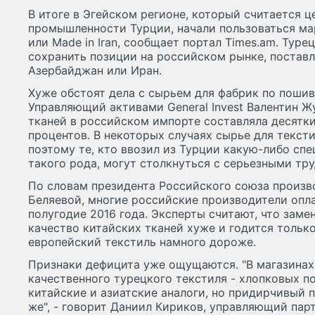
В итоге в Эгейском регионе, который считается 
промышленности Турции, начали пользоваться мар
или Made in Iran, сообщает портал Times.am. Тур
сохранить позиции на российском рынке, постав
Азербайджан или Иран.
Хуже обстоят дела с сырьем для фабрик по пошив
Управляющий активами General Invest Валентин Жу
тканей в российском импорте составляла десятки
процентов. В некоторых случаях сырье для текст
поэтому те, кто ввозил из Турции какую-либо с
такого рода, могут столкнуться с серьезными тр
По словам президента Российского союза произ
Беляевой, многие российские производители опла
полугодие 2016 года. Эксперты считают, что зам
качество китайских тканей хуже и годится только
европейский текстиль намного дороже.
Признаки дефицита уже ощущаются. "В магазинах
качественного турецкого текстиля - хлопковых по
китайские и азиатские аналоги, но придирчивый 
же", - говорит Даниил Кириков, управляющий партн