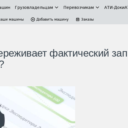
ашин
Грузовладельцам
Перевозчикам
АТИ-Доки
А
Ваши машины
Добавить машину
Заказы
переживает фактический зап
?