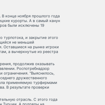
 В конце ноября прошлого года
цкие курорты. А в самый канун
оров были исключены 19
 турпотока, и закрытие этого
ющийся не меньшей
и. Оставшиеся на рынке игроки
ам, а вычеркнутые из реестра
рения, продолжив оказывать
авлении. Роспотребнадзор
и ограничения. "Выяснилось,
оседнего дружественного
снила применяемую турфирмами
а. В результате проверки
ельную отрасль. С этого года
н Турции. А подряды на