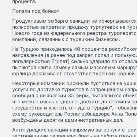
процента.
Попали под бойкот
Продуктовым эмбарго санкции не исчерпываются.
полностью запретили продажу турпутевок на туре
Нового года из федерального реестра туроперат
компаний, связанных с турецким бизнесом.
На Турцию приходилось 40 процентов российского
направления (а ранее под запрет попал и пользу
популярностью Египет) сильно ударило по отрасл
пытаются найти замену самым массовым маршрут
юрлица доказывают отсутствие турецких корней.
Некоторые компании рискнули пуститься на ухищ
услуги по доставке туристов в запрещенном напр
сообщил о выявлении 35 фирм, пытавшихся обойт
что можно очень недорого доехать до столицы с
государства и улететь оттуда в Турцию", - объя
схему руководитель Роспотребнадзора Анна Попов
возбуждены десятки административных дел.
Антитурецкие санкции напрямую затронули строит
застройщикам запрещено брать на работу гражда