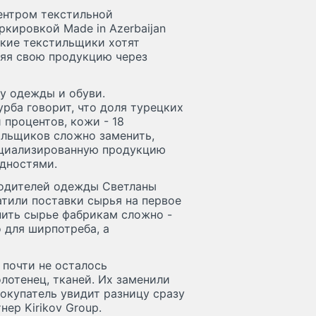
центром текстильной
кировкой Made in Azerbaijan
ецкие текстильщики хотят
ляя свою продукцию через
у одежды и обуви.
рба говорит, что доля турецких
 процентов, кожи - 18
ильщиков сложно заменить,
пециализированную продукцию
удностями.
водителей одежды Светланы
тили поставки сырья на первое
енить сырье фабрикам сложно -
 для ширпотреба, а
 почти не осталось
лотенец, тканей. Их заменили
покупатель увидит разницу сразу
ер Kirikov Group.