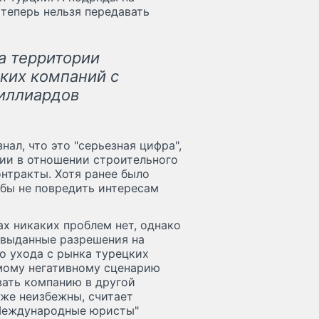
теперь нельзя передавать
а территории
ких компаний с
иллиардов
ал, что это "серьезная цифра",
ции в отношении строительного
нтракты. Хотя ранее было
обы не повредить интересам
ах никаких проблем нет, однако
е выданные разрешения на
го ухода с рынка турецких
амому негативному сценарию
ать компанию в другой
же неизбежны, считает
 Международные юристы"