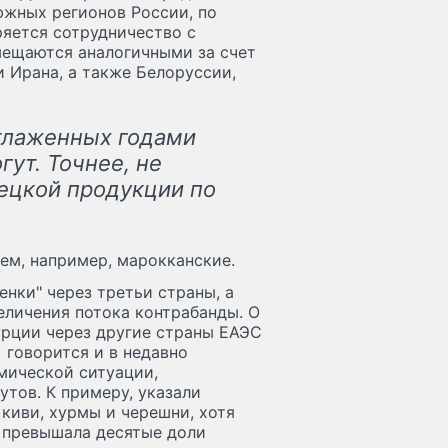
южных регионов России, по
ряется сотрудничество с
мещаются аналогичными за счет
 Ирана, а также Белоруссии,
отлаженных годами
ут. Точнее, не
ецкой продукции по
ем, например, марокканские.
нки" через третьи страны, а
еличения потока контрабанды. О
урции через другие страны ЕАЭС
 говорится и в недавно
мической ситуации,
тов. К примеру, указали
 киви, хурмы и черешни, хотя
е превышала десятые доли