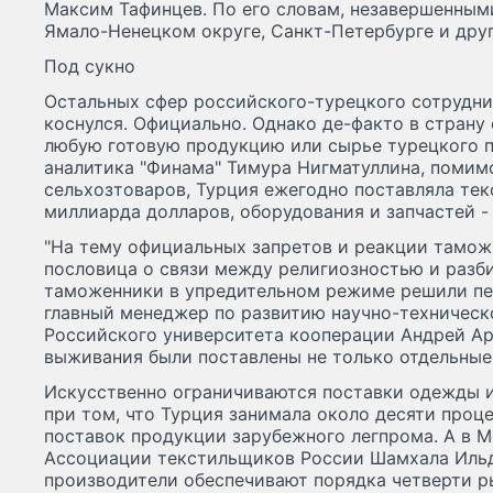
Максим Тафинцев. По его словам, незавершенным
Ямало-Ненецком округе, Санкт-Петербурге и друг
Под сукно
Остальных сфер российского-турецкого сотрудни
коснулся. Официально. Однако де-факто в страну
любую готовую продукцию или сырье турецкого 
аналитика "Финама" Тимура Нигматуллина, помим
сельхозтоваров, Турция ежегодно поставляла текс
миллиарда долларов, оборудования и запчастей - 
"На тему официальных запретов и реакции тамож
пословица о связи между религиозностью и разби
таможенники в упредительном режиме решили пер
главный менеджер по развитию научно-техническ
Российского университета кооперации Андрей Арн
выживания были поставлены не только отдельные 
Искусственно ограничиваются поставки одежды и
при том, что Турция занимала около десяти проц
поставок продукции зарубежного легпрома. А в М
Ассоциации текстильщиков России Шамхала Ильд
производители обеспечивают порядка четверти р