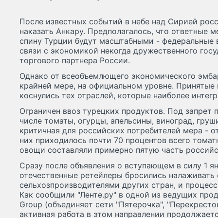
После известных событий в небе над Сирией росс
наказать Анкару. Предполагалось, что ответные 
спину Турции будут масштабными - федеральные 
связи с экономикой некогда дружественного госу
торгового партнера России.
Однако от всеобъемлющего экономического эмба
крайней мере, на официальном уровне. Принятые 
коснулись тех отраслей, которые наиболее интег
Ограничен ввоз турецких продуктов. Под запрет п
числе томаты, огурцы, апельсины, виноград, груш
критичная для российских потребителей мера - о
них приходилось почти 70 процентов всего томат
овощи составляли примерно пятую часть российс
Сразу после объявления о вступающем в силу 1 я
отечественные ретейлеры бросились налаживать 
сельхозпроизводителями других стран, и процесс 
Как сообщили "Ленте.ру" в одной из ведущих прод
Group (объединяет сети "Пятерочка", "Перекресток"
активная работа в этом направлении продолжает