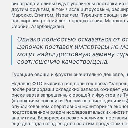
винограда и сливы будут увеличены поставки из 
другим фруктам, в том числе цитрусовым, расши
Марокко, Египтом, Израилем. Турецкие овощи за
расширения российского предложения, Марокко и
Сербии, Азербайджана.
Однако полностью отказаться от 
цепочек поставок импортеры не мог
могут найти достойную замену тур
соотношению качество/цена.
Турецкие овощи и фрукты значительно дешевле, ч
Недавно ФТС выявила ряд попыток ввоза "запреще
после распродажи складских запасов ожидает ув
риске ввоза запрещенных овощей и фруктов из Т
(к санкциям союзники России не присоединились)
опубликованном оперативном мониторинге эконо
подготовленном рядом исследовательских институ
аналитики, Белоруссия резко увеличила поставки
еще два года назад ее доля по этим продуктам н