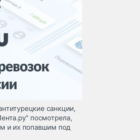
антитурецкие санкции,
Лента.ру" посмотрела,
ям и их попавшим под