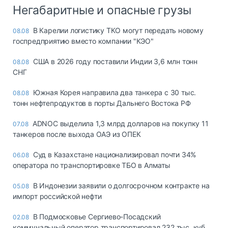
Негабаритные и опасные грузы
В Карелии логистику ТКО могут передать новому
08.08
госпредприятию вместо компании "КЭО"
США в 2026 году поставили Индии 3,6 млн тонн
08.08
СНГ
Южная Корея направила два танкера с 30 тыс.
08.08
тонн нефтепродуктов в порты Дальнего Востока РФ
ADNOC выделила 1,3 млрд долларов на покупку 11
07.08
танкеров после выхода ОАЭ из ОПЕК
Суд в Казахстане национализировал почти 34%
06.08
оператора по транспортировке ТБО в Алматы
В Индонезии заявили о долгосрочном контракте на
05.08
импорт российской нефти
В Подмосковье Сергиево-Посадский
02.08
коммунальный оператор транспортировал 232 тыс. куб.