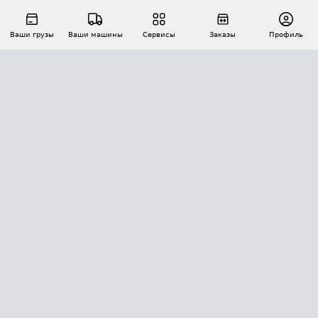
Ваши грузы
Ваши машины
Сервисы
Заказы
Профиль
АВТОМАТИЗАЦИЯ ПЕРЕВОЗОК
Площадки
Заказы
Торги
Тендеры
АТИ-Доки
GPS-мониторинг
АТИ Мессенджер
Цепочки грузов
API ATI.SU
ПОЛЕЗНОЕ
Расчет расстояний
БЕЗОПАСНОСТЬ
Академия ATI.SU
ATI.SU о безопасности
Звезды ATI.SU на вашем сайте
КОНТАКТЫ И ТАРИФЫ
Памятка по проверке контрагентов
Индекс ATI.SU FTL РФ
О системе ATI.SU
Светофор+
Средние ставки
ИНФОРМАЦИЯ
Контактная информация
Страхование