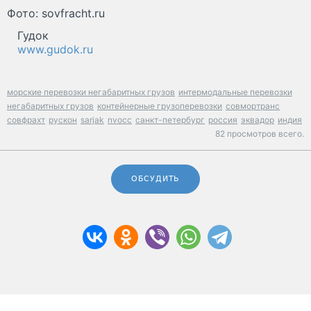
Фото: sovfracht.ru
Гудок
www.gudok.ru
морские перевозки негабаритных грузов
интермодальные перевозки
негабаритных грузов
контейнерные грузоперевозки
совмортранс
совфрахт
рускон
sarjak
nvocc
санкт-петербург
россия
эквадор
индия
82 просмотров всего.
ОБСУДИТЬ