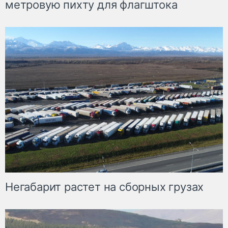
метровую пихту для флагштока
Негабарит растет на сборных грузах