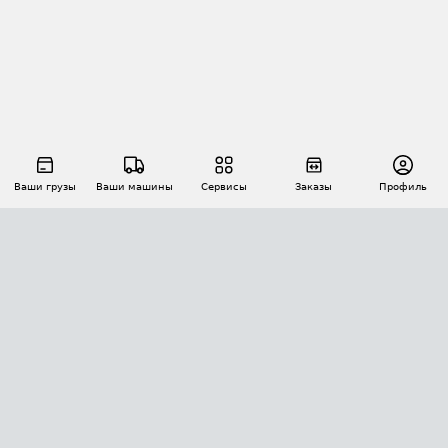
Ваши грузы
Ваши машины
Сервисы
Заказы
Профиль
АВТОМАТИЗАЦИЯ ПЕРЕВОЗОК
Площадки
Заказы
Торги
Тендеры
АТИ-Доки
GPS-мониторинг
АТИ Мессенджер
Цепочки грузов
API ATI.SU
ПОЛЕЗНОЕ