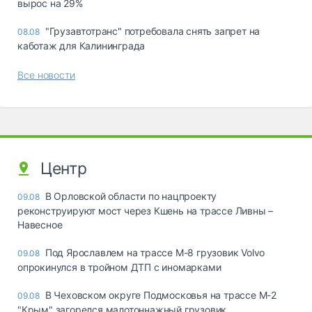
вырос на 29%
"Грузавтотранс" потребовала снять запрет на
08.08
каботаж для Калининграда
Все новости
Центр
В Орловской области по нацпроекту
09.08
реконструируют мост через Кшень на трассе Ливны –
Навесное
Под Ярославлем на трассе М-8 грузовик Volvo
09.08
опрокинулся в тройном ДТП с иномарками
В Чеховском округе Подмосковья на трассе М-2
09.08
"Крым" загорелся малотоннажный грузовик