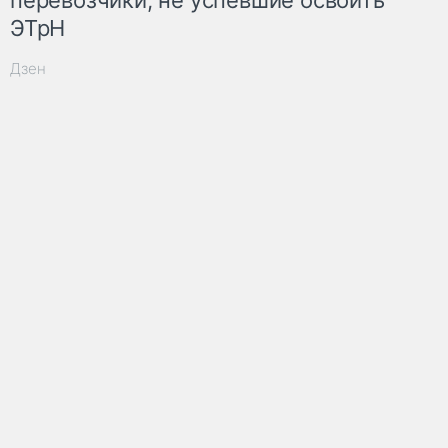
перевозчики, не успевшие освоить
ЭТрН
Дзен