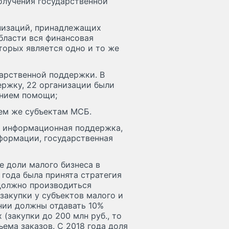
олучения государственной
низаций, принадлежащих
бласти вся финансовая
орых является одно и то же
дарственной поддержки. В
ержку, 22 организации были
ением помощи;
ем же субъектам МСБ.
и информационная поддержка,
формации, государственная
 доли малого бизнеса в
 года была принята стратегия
 должно производиться
закупки у субъектов малого и
нии должны отдавать 10%
(закупки до 200 млн руб., то
ъема заказов. С 2018 года доля