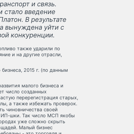
ранспорт и связь.
м стало введение
латон. В результате
а вынуждена уйти с
вой конкуренции.
опливо также ударили по
яние и на другие отрасли,
бизнеса, 2015 г. (по данным
азвития малого бизнеса и
ет число созданных
частую перерегистрация старых,
лы, а также избежать проверок.
ть чиновничества своей
в ИП-шки. Так число МСП якобы
городах уже сложно скрыть
ощадей. Малый бизнес
ебованы - это торговля и