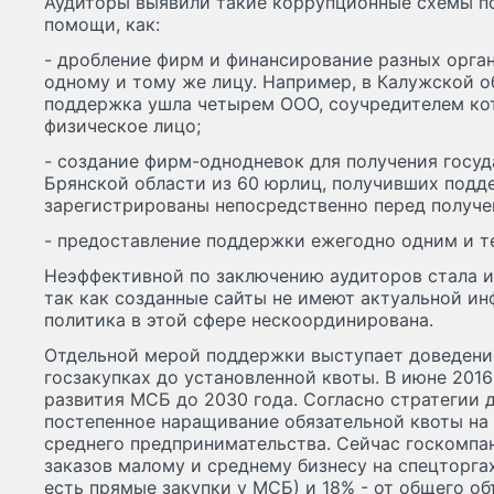
Аудиторы выявили такие коррупционные схемы п
помощи, как:
- дробление фирм и финансирование разных орга
одному и тому же лицу. Например, в Калужской о
поддержка ушла четырем ООО, соучредителем кот
физическое лицо;
- создание фирм-однодневок для получения госу
Брянской области из 60 юрлиц, получивших подд
зарегистрированы непосредственно перед получ
- предоставление поддержки ежегодно одним и т
Неэффективной по заключению аудиторов стала 
так как созданные сайты не имеют актуальной ин
политика в этой сфере нескоординирована.
Отдельной мерой поддержки выступает доведение
госзакупках до установленной квоты. В июне 2016
развития МСБ до 2030 года. Согласно стратегии
постепенное наращивание обязательной квоты на 
среднего предпринимательства. Сейчас госкомпа
заказов малому и среднему бизнесу на спецторгах 
есть прямые закупки у МСБ) и 18% - от общего об