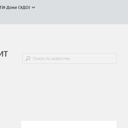
ТИ-Доки (ЭДО)
ит