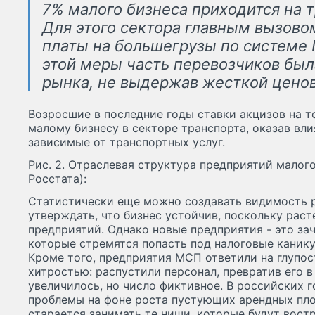
7% малого бизнеса приходится на т
Для этого сектора главным вызово
платы на большегрузы по системе П
этой меры часть перевозчиков был
рынка, не выдержав жесткой цено
Возросшие в последние годы ставки акцизов на т
малому бизнесу в секторе транспорта, оказав вли
зависимые от транспортных услуг.
Рис. 2. Отраслевая структура предприятий малого 
Росстата):
Статистически еще можно создавать видимость р
утверждать, что бизнес устойчив, поскольку раст
предприятий. Однако новые предприятия - это за
которые стремятся попасть под налоговые канику
Кроме того, предприятия МСП ответили на глупос
хитростью: распустили персонал, превратив его 
увеличилось, но число фиктивное. В российских 
проблемы на фоне роста пустующих арендных пл
старается занимать те ниши, которые будут востр