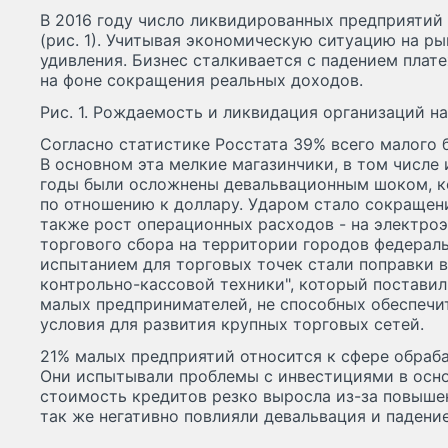
В 2016 году число ликвидированных предприятий
(рис. 1). Учитывая экономическую ситуацию на ры
удивления. Бизнес сталкивается с падением плат
на фоне сокращения реальных доходов.
Рис. 1. Рождаемость и ликвидация организаций на 
Согласно статистике Росстата 39% всего малого би
В основном эта мелкие магазинчики, в том числе 
годы были осложнены девальвационным шоком, ког
по отношению к доллару. Ударом стало сокращени
также рост операционных расходов - на электроэ
торгового сбора на территории городов федерал
испытанием для торговых точек стали поправки 
контрольно-кассовой техники", который поставил
малых предпринимателей, не способных обеспечит
условия для развития крупных торговых сетей.
21% малых предприятий относится к сфере обра
Они испытывали проблемы с инвестициями в осно
стоимость кредитов резко выросла из-за повыше
так же негативно повлияли девальвация и падение