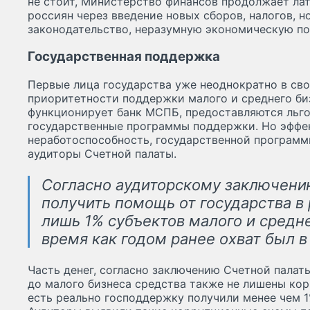
не стоит, Министерство финансов продолжает лат
россиян через введение новых сборов, налогов, н
законодательство, неразумную экономическую по
Государственная поддержка
Первые лица государства уже неоднократно в сво
приоритетности поддержки малого и среднего биз
функционирует банк МСПБ, предоставляются льго
государственные программы поддержки. Но эффек
неработоспособность, государственной программ
аудиторы Счетной палаты.
Согласно аудиторскому заключению
получить помощь от государства в
лишь 1% субъектов малого и средне
время как годом ранее охват был в
Часть денег, согласно заключению Счетной палат
до малого бизнеса средства также не лишены ко
есть реально господдержку получили менее чем 1