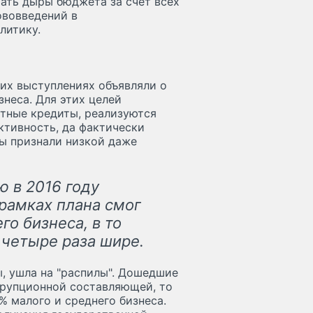
ать дыры бюджета за счет всех
ововведений в
литику.
их выступлениях объявляли о
неса. Для этих целей
тные кредиты, реализуются
тивность, да фактически
ы признали низкой даже
 в 2016 году
 рамках плана смог
го бизнеса, в то
 четыре раза шире.
ы, ушла на "распилы". Дошедшие
ррупционной составляющей, то
% малого и среднего бизнеса.