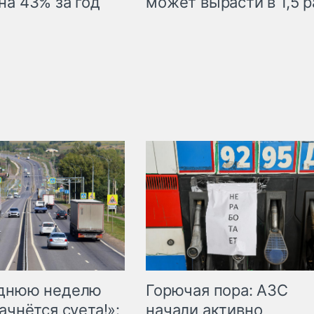
на 43% за год
может вырасти в 1,5 р
Горючая пора: АЗС
еднюю неделю
начали активно
ачнётся суета!»: