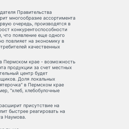
едателя Правительства
рит многообразие ассортимента
ервую очередь, производятся в
 рост конкурентоспособности
, что появление еще одного
но повлияет на экономику в
отребителей качественных
 в Пермском крае - возможность
та продукции за счет местных
тельный центр будет
вщиков. Доля локальных
Пятерочка" в Пермском крае
мер, "хлеб, хлебобулочные
 расширит присутствие на
лит быстрее реагировать на
га Наумова.