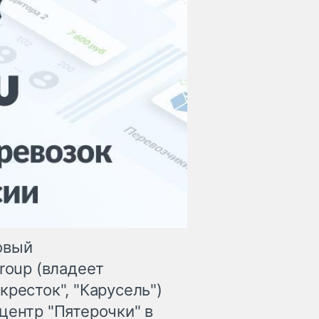
овый
roup (владеет
кресток", "Карусель")
центр "Пятерочки" в