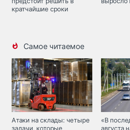
предстоит решить в
выросло 
кратчайшие сроки
Самое читаемое
Атаки на склады: четыре
«В посл
задачи, которые
августа н