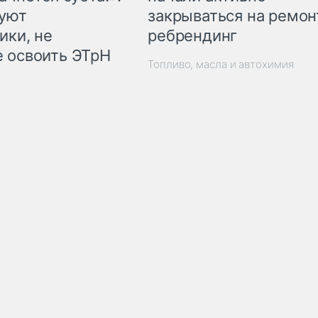
закрываться на ремон
куют
ребрендинг
ики, не
 освоить ЭТрН
Топливо, масла и автохимия