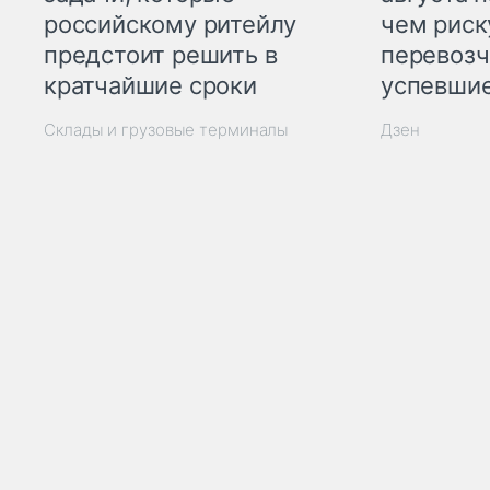
российскому ритейлу
чем рис
предстоит решить в
перевозч
кратчайшие сроки
успевшие
Склады и грузовые терминалы
Дзен