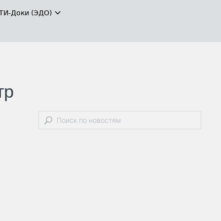
ТИ-Доки (ЭДО)
тр