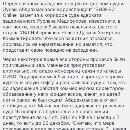
Перед началом заседания под руководством судьи
Луизы Абдрахмановой корреспондент "БИЗНЕC
Online" заметил в коридоре суда адвоката
задержанного Руслана Мадифурова, известного, в
частности, по делу бывшего начальника шестого
отдела УВД Набережных Челнов Даниля Закирова.
Комментировать что-либо защитник отказался,
сославшись на неразглашение, но заметил, что
представит свою позицию на заседании.
Через некоторое время все стороны процесса были
приглашены в зал. Маннанов присутствовал
виртуально, по видео-конференц-связи из камеры
СИЗО. Подозреваемый был одет в простую черную
куртку и серую кофту и рассказывал суду о том, что
до задержания работал коммерческим директором,
образование у него юридическое, женат, но детей
нет и ранее не был судим. Абдрахманова в ответ
сообщила, что Маннанов был задержан по решению
суда 16 ноября по подозрению в совершении
преступления по ч. 1 ст. 291.1 УК РФ на 1 месяц и 7
дней, то есть до 23 декабря. "Считаю, что мера
пресечения в виде заключения под стражу..." - начал