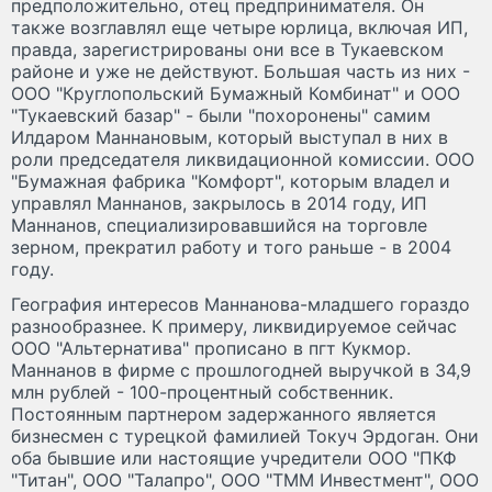
предположительно, отец предпринимателя. Он
также возглавлял еще четыре юрлица, включая ИП,
правда, зарегистрированы они все в Тукаевском
районе и уже не действуют. Большая часть из них -
ООО "Круглопольский Бумажный Комбинат" и ООО
"Тукаевский базар" - были "похоронены" самим
Илдаром Маннановым, который выступал в них в
роли председателя ликвидационной комиссии. ООО
"Бумажная фабрика "Комфорт", которым владел и
управлял Маннанов, закрылось в 2014 году, ИП
Маннанов, специализировавшийся на торговле
зерном, прекратил работу и того раньше - в 2004
году.
География интересов Маннанова-младшего гораздо
разнообразнее. К примеру, ликвидируемое сейчас
ООО "Альтернатива" прописано в пгт Кукмор.
Маннанов в фирме с прошлогодней выручкой в 34,9
млн рублей - 100-процентный собственник.
Постоянным партнером задержанного является
бизнесмен с турецкой фамилией Токуч Эрдоган. Они
оба бывшие или настоящие учредители ООО "ПКФ
"Титан", ООО "Талапро", ООО "ТММ Инвестмент", ООО