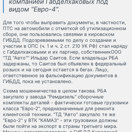
компанией Габделхаковых под
видом "Евро-4".
Для того чтобы выправить документы, в частности,
ПТС на автомобили с отметкой об утилизационном
сборе, они пользовались связями в кировском
ГИБДД. Подозреваемыми по делу о создании и
участии в ОПС (ч. 1 и ч. 2 ст. 210 УК РФ) стал наряду
с Габделхаковыми и их партнер, собственникООО
"ТД "Авто"" Ильдар Саитов. Если владельцы РБА
задержаны, то Саитов был объявлен в федеральный
розыск и на сегодня остается в бегах. Лицо,
ответственное за фальсификацию документов в
ГИБДД, пока не установлено.
Схема мошенничества в целом такова. РБА
закупало у завода "Ремдизель" сборочные
комплекты деталей - фактически готовые грузовики
класса "Евро-2", предназначенные для ремонта
клиентской техники. "ТД "Авто" закупало те же
"Евро-2" у ВТК "КАМАЗ" - эти грузовики должны
были пойти на экспорт в страны третьего мира.
Машины регистрировались в ГИБДД Кировской