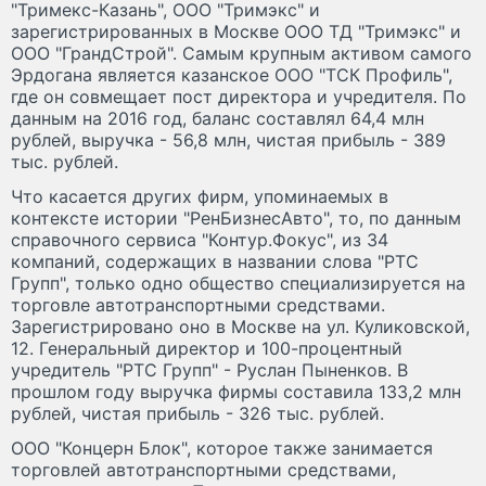
"Тримекс-Казань", ООО "Тримэкс" и
зарегистрированных в Москве ООО ТД "Тримэкс" и
ООО "ГрандСтрой". Самым крупным активом самого
Эрдогана является казанское ООО "ТСК Профиль",
где он совмещает пост директора и учредителя. По
данным на 2016 год, баланс составлял 64,4 млн
рублей, выручка - 56,8 млн, чистая прибыль - 389
тыс. рублей.
Что касается других фирм, упоминаемых в
контексте истории "РенБизнесАвто", то, по данным
справочного сервиса "Контур.Фокус", из 34
компаний, содержащих в названии слова "РТС
Групп", только одно общество специализируется на
торговле автотранспортными средствами.
Зарегистрировано оно в Москве на ул. Куликовской,
12. Генеральный директор и 100-процентный
учредитель "РТС Групп" - Руслан Пыненков. В
прошлом году выручка фирмы составила 133,2 млн
рублей, чистая прибыль - 326 тыс. рублей.
ООО "Концерн Блок", которое также занимается
торговлей автотранспортными средствами,