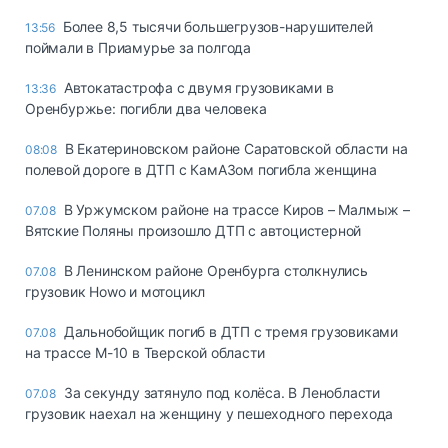
Более 8,5 тысячи большегрузов-нарушителей
13:56
поймали в Приамурье за полгода
Автокатастрофа с двумя грузовиками в
13:36
Оренбуржье: погибли два человека
В Екатериновском районе Саратовской области на
08:08
полевой дороге в ДТП с КамАЗом погибла женщина
В Уржумском районе на трассе Киров – Малмыж –
07.08
Вятские Поляны произошло ДТП с автоцистерной
В Ленинском районе Оренбурга столкнулись
07.08
грузовик Howo и мотоцикл
Дальнобойщик погиб в ДТП с тремя грузовиками
07.08
на трассе М-10 в Тверской области
За секунду затянуло под колёса. В Ленобласти
07.08
грузовик наехал на женщину у пешеходного перехода