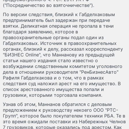
("Посредничество во взяточничестве").
По версии следствия, близкий к Габделхаковым
предприниматель был задержан при передаче
взятки. Деликатная операция не пропала в тени
благодаря заявлению, которое в
правоохранительные органы подал один из
Габделхаковых. Источник в правоохранительных
органах, близкий к делу, рассказал корреспонденту
"БИЗНЕC Online", что Маннанову из предыдущей
статьи нашего издания стало известно о
возбуждении следственным комитетом уголовного
дела в отношении руководителя "РенБизнесАвто"
Рафиля Габделхакова и о том, что в рамках
следствия суд наложил арест на его имущество. В
список арестованного имущества попали и
грузовики, которыми торговала компания.
Узнав об этом, Маннанов обратился с деловым
предложением к руководству некоего ООО "РТС-
Групп", которое было покупателем техники РБА. Те в
это время ожидали поставки из Набережных Челнов
7 грузовиков, которые оказались под арестом. Как