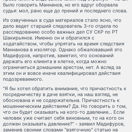
было говорить Маннанов, но его вдруг оборвала
судья: мол, рано еще до прений и последнего слова.
Из озвученных в суде материалов стало ясно, что
дело ведет старший следователь 3-го отдела по
расследованию особо важных дел СУ СКР по РТ
Шакирьянов. Именно он и обратился с
ходатайством, чтобы упрятать на время следствия
Маннанова в изолятор. Однако обжаловавший это
Мадифуров, напротив, заметил, что оснований
держать его клиента в клетке, когда можно
ограничиться домашним арестом, нет. А вслед за
этим он и вовсе иначе квалифицировал действия
подозреваемого.
"Я бы хотел обратить внимание, что причастность к
посредничеству в даче взятки, на наш взгляд, не
обоснована и не содержательна. Причастность к
мошенническим действиям? Да. Но говорить о том,
что он будет оказывать на кого-то давление... Если
человек уже считает себя виновным, то на кого он
должен оказывать давление?" - заявил Мадифуров,
заменив своими словами "взяточную" статью на