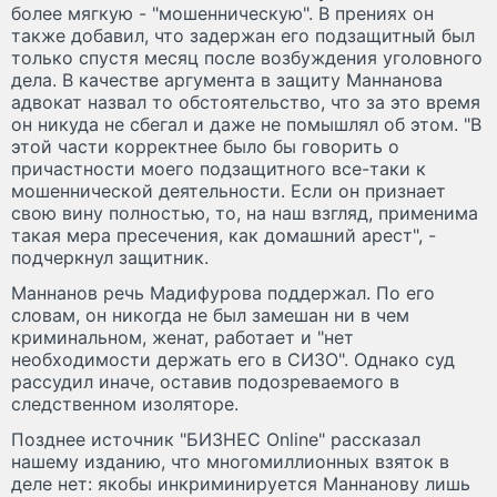
более мягкую - "мошенническую". В прениях он
также добавил, что задержан его подзащитный был
только спустя месяц после возбуждения уголовного
дела. В качестве аргумента в защиту Маннанова
адвокат назвал то обстоятельство, что за это время
он никуда не сбегал и даже не помышлял об этом. "В
этой части корректнее было бы говорить о
причастности моего подзащитного все-таки к
мошеннической деятельности. Если он признает
свою вину полностью, то, на наш взгляд, применима
такая мера пресечения, как домашний арест", -
подчеркнул защитник.
Маннанов речь Мадифурова поддержал. По его
словам, он никогда не был замешан ни в чем
криминальном, женат, работает и "нет
необходимости держать его в СИЗО". Однако суд
рассудил иначе, оставив подозреваемого в
следственном изоляторе.
Позднее источник "БИЗНЕС Online" рассказал
нашему изданию, что многомиллионных взяток в
деле нет: якобы инкриминируется Маннанову лишь