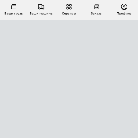
Ваши грузы
Ваши машины
Сервисы
Заказы
Профиль
АВТОМАТИЗАЦИЯ ПЕРЕВОЗОК
Площадки
Заказы
Торги
Тендеры
АТИ-Доки
GPS-мониторинг
АТИ Мессенджер
Цепочки грузов
API ATI.SU
ПОЛЕЗНОЕ
Расчет расстояний
БЕЗОПАСНОСТЬ
Академия ATI.SU
ATI.SU о безопасности
Звезды ATI.SU на вашем сайте
КОНТАКТЫ И ТАРИФЫ
Памятка по проверке контрагентов
Индекс ATI.SU FTL РФ
О системе ATI.SU
Светофор+
Средние ставки
ИНФОРМАЦИЯ
Контактная информация
Страхование