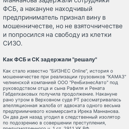
ФСБ, а накануне находчивый
предприниматель признал вину в
мошенничестве, но не взяточничестве
и попросился на свободу из клетки
СИЗО.
Как ФСБ и СК задержали "решалу"
Как стало известно "БИЗНЕС Online", история о
мошенничестве при реализации грузовиков "КАМАЗ"
челнинской компанией ООО "РенБизнесАвто" под
руководством отца и сына Рафиля и Рената
Габделхаковых получила продолжение. Накануне
рано утром в Верховном суде РТ рассматривалась
апелляционная жалоба от адвоката одного весьма
предприимчивого коммерсанта Ирека Маннанова.
Он два дня назад угодил в следственный изолятор
по подозрению в совершении преступления,
предусмотренного ч. 1 ст. 291.1 УК РФ