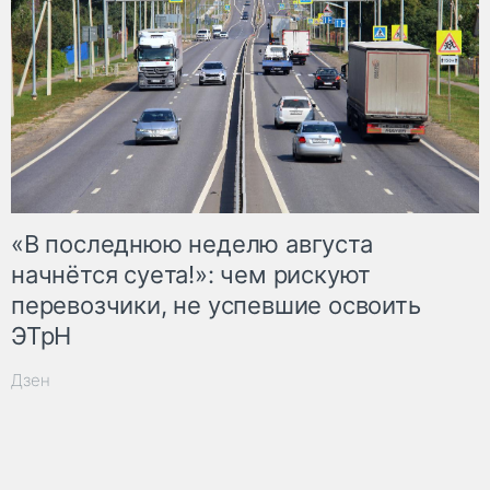
«В последнюю неделю августа
начнётся суета!»: чем рискуют
перевозчики, не успевшие освоить
ЭТрН
Дзен