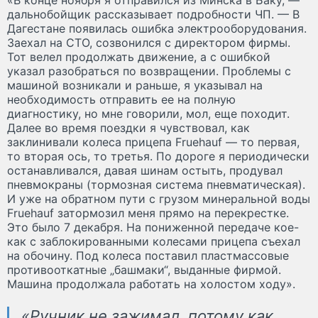
дальнобойщик рассказывает подробности ЧП. — В
Дагестане появилась ошибка электрооборудования.
Заехал на СТО, созвонился с директором фирмы.
Тот велел продолжать движение, а с ошибкой
указал разобраться по возвращении. Проблемы с
машиной возникали и раньше, я указывал на
необходимость отправить ее на полную
диагностику, но мне говорили, мол, еще походит.
Далее во время поездки я чувствовал, как
заклинивали колеса прицепа Fruehauf — то первая,
то вторая ось, то третья. По дороге я периодически
останавливался, давая шинам остыть, продувал
пневмокраны (тормозная система пневматическая).
И уже на обратном пути с грузом минеральной воды
Fruehauf затормозил меня прямо на перекрестке.
Это было 7 декабря. На пониженной передаче кое-
как с заблокированными колесами прицепа съехал
на обочину. Под колеса поставил пластмассовые
противооткатные „башмаки“, выданные фирмой.
Машина продолжала работать на холостом ходу».
«Ручник не зажимал, потому как