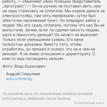
работу, — объясняет свою позицию представитель
„Арготранс“. — Он на ручник не поставил авто, нам
ни одну страховку не оплатили. Мы отдали деньги за
электростолбы, там сеть перерезали, сутки был
обесточен населенный пункт. Он повредил забор у
людей. Мы это сразу оплатили, потому что нас бы не
выпустили. Зачем, если ты сделал пакость людям,
идти и пакостить дальше? Он ничего не выиграет.
Только если уменьшение суммы. Его вина
полностью доказана. Вместо того, чтобы
отработать, он пришел и сказал, что ни в чем не
виноват. Я не имею отношения к директорату. С
кем-то еще поговорить нельзя».
Фото: Влад Борисевич
Андрей Гомыляев
auto.onliner.by
дтп
взыскание долга
суд
дальнобойщики
водители грузовиков
ответственность перевозчика
россия
беларусь
76 просмотров всего.