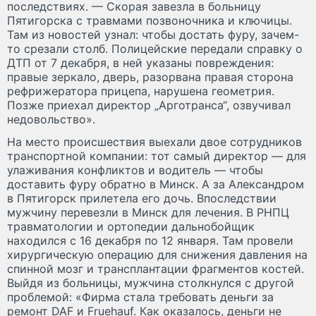
последствиях. — Скорая завезла в больницу
Пятигорска с травмами позвоночника и ключицы.
Там из новостей узнал: чтобы достать фуру, зачем-
то срезали столб. Полицейские передали справку о
ДТП от 7 декабря, в ней указаны повреждения:
правые зеркало, дверь, разорвана правая сторона
рефрижератора прицепа, нарушена геометрия.
Позже приехал директор „Арготранса“, озвучивал
недовольство».
На место происшествия выехали двое сотрудников
транспортной компании: тот самый директор — для
улаживания конфликтов и водитель — чтобы
доставить фуру обратно в Минск. А за Александром
в Пятигорск прилетела его дочь. Впоследствии
мужчину перевезли в Минск для лечения. В РНПЦ
травматологии и ортопедии дальнобойщик
находился с 16 декабря по 12 января. Там провели
хирургическую операцию для снижения давления на
спинной мозг и трансплантации фрагментов костей.
Выйдя из больницы, мужчина столкнулся с другой
проблемой: «Фирма стала требовать деньги за
ремонт DAF и Fruehauf. Как оказалось, деньги не