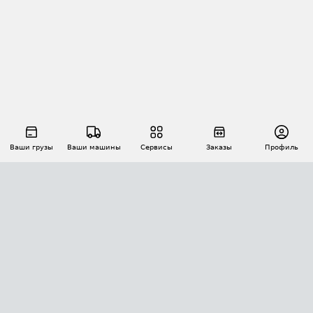
Ваши грузы
Ваши машины
Сервисы
Заказы
Профиль
АВТОМАТИЗАЦИЯ ПЕРЕВОЗОК
Площадки
Заказы
Торги
Тендеры
АТИ-Доки
GPS-мониторинг
АТИ Мессенджер
Цепочки грузов
API ATI.SU
ПОЛЕЗНОЕ