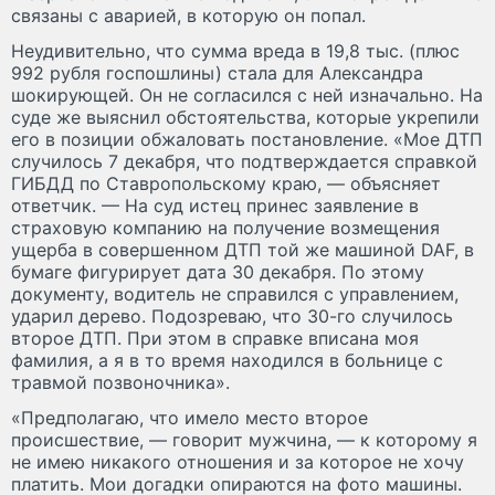
связаны с аварией, в которую он попал.
Неудивительно, что сумма вреда в 19,8 тыс. (плюс
992 рубля госпошлины) стала для Александра
шокирующей. Он не согласился с ней изначально. На
суде же выяснил обстоятельства, которые укрепили
его в позиции обжаловать постановление. «Мое ДТП
случилось 7 декабря, что подтверждается справкой
ГИБДД по Ставропольскому краю, — объясняет
ответчик. — На суд истец принес заявление в
страховую компанию на получение возмещения
ущерба в совершенном ДТП той же машиной DAF, в
бумаге фигурирует дата 30 декабря. По этому
документу, водитель не справился с управлением,
ударил дерево. Подозреваю, что 30-го случилось
второе ДТП. При этом в справке вписана моя
фамилия, а я в то время находился в больнице с
травмой позвоночника».
«Предполагаю, что имело место второе
происшествие, — говорит мужчина, — к которому я
не имею никакого отношения и за которое не хочу
платить. Мои догадки опираются на фото машины.