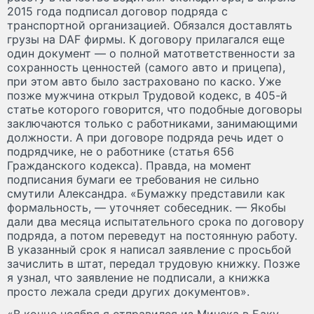
2015 года подписал договор подряда с
транспортной организацией. Обязался доставлять
грузы на DAF фирмы. К договору прилагался еще
один документ — о полной матответственности за
сохранность ценностей (самого авто и прицепа),
при этом авто было застраховано по каско. Уже
позже мужчина открыл Трудовой кодекс, в 405-й
статье которого говорится, что подобные договоры
заключаются только с работниками, занимающими
должности. А при договоре подряда речь идет о
подрядчике, не о работнике (статья 656
Гражданского кодекса). Правда, на момент
подписания бумаги ее требования не сильно
смутили Александра. «Бумажку представили как
формальность, — уточняет собеседник. — Якобы
дали два месяца испытательного срока по договору
подряда, а потом переведут на постоянную работу.
В указанный срок я написал заявление с просьбой
зачислить в штат, передал трудовую книжку. Позже
я узнал, что заявление не подписали, а книжка
просто лежала среди других документов».
«В конце ноября я отправился из Минска в Баку, —