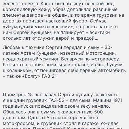
зеленого цвета. Капот был обтянут пленкой под
крокодиловую кожу, образ дополняли различные
элементы декора – в общем, в то время грузовик на
дорогах произвел настоящий фурор. Сейчас
«Изумрудик» уже на «пенсии», но расставаться с
ним Сергей Кунцевич не планирует – все-таки
столько лет отслужил верой и правдой...
Любовь к технике Сергей передал и сыну – 30-
летний Артем Кунцевич, известный мотогонщик,
неоднократный чемпион Беларуси по мотокроссу.
Как и отец, любит возиться в гараже, и еще, будучи
школьником, оттюнинговал себе первый автомобиль
– также «Волгу» ГАЗ-21.
Примерно 15 лет назад Сергей купил у знакомого
еще один грузовик ГАЗ-53 – для сына. Машина 1971
года выпуска повидала на своем веку немало.
Обошлась она в сумму, эквивалентную 500
долларам. Однако Артем вскоре увлекся
мотокроссом, и грузовик стоял в гараже, ожидая
своего часа. Потом Сергей Кунцевич решил, что он