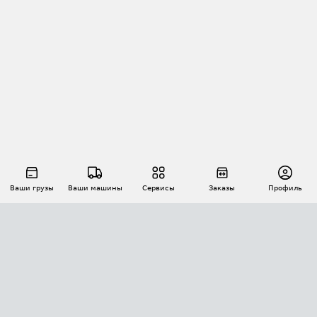
Ваши грузы
Ваши машины
Сервисы
Заказы
Профиль
АВТОМАТИЗАЦИЯ ПЕРЕВОЗОК
Площадки
Заказы
Торги
Тендеры
АТИ-Доки
GPS-мониторинг
АТИ Мессенджер
Цепочки грузов