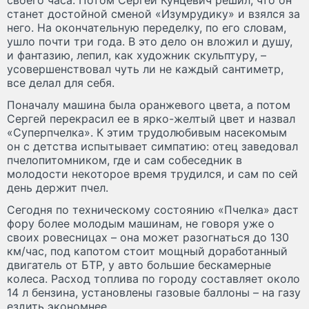
станет достойной сменой «Изумрудику» и взялся за
него. На окончательную переделку, по его словам,
ушло почти три года. В это дело он вложил и душу,
и фантазию, лепил, как художник скульптуру, –
усовершенствовал чуть ли не каждый сантиметр,
все делал для себя.
Поначалу машина была оранжевого цвета, а потом
Сергей перекрасил ее в ярко-желтый цвет и назвал
«Суперпчелка». К этим трудолюбивым насекомым
он с детства испытывает симпатию: отец заведовал
пчелопитомником, где и сам собеседник в
молодости некоторое время трудился, и сам по сей
день держит пчел.
Сегодня по техническому состоянию «Пчелка» даст
фору более молодым машинам, не говоря уже о
своих ровесницах – она может разогнаться до 130
км/час, под капотом стоит мощный доработанный
двигатель от БТР, у авто большие бескамерные
колеса. Расход топлива по городу составляет около
14 л бензина, установлены газовые баллоны – на газу
ездить экономнее.