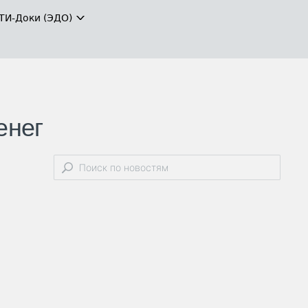
ТИ-Доки (ЭДО)
енег