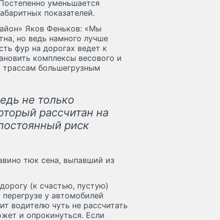
 Постепенно уменьшается
абаритных показателей.
айон» Яков Феньков: «Мы
на, но ведь намного лучше
ть фур на дорогах ведет к
ановить комплексы весового и
м трассам большегрузным
едь не только
который рассчитан на
 постоянный риск
авино тюк сена, выпавший из
 дорогу (к счастью, пустую)
 перегрузе у автомобилей
ит водителю чуть не рассчитать
жет и опрокинуться. Если