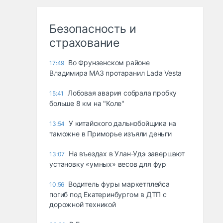
Безопасность и
страхование
Во Фрунзенском районе
17:49
Владимира МАЗ протаранил Lada Vesta
Лобовая авария собрала пробку
15:41
больше 8 км на "Коле"
У китайского дальнобойщика на
13:54
таможне в Приморье изъяли деньги
Ha въeздax в Улaн-Удэ зaвepшaют
13:07
ycтaнoвкy «yмныx» вecoв для фyp
Водитель фуры маркетплейса
10:56
погиб под Екатеринбургом в ДТП с
дорожной техникой