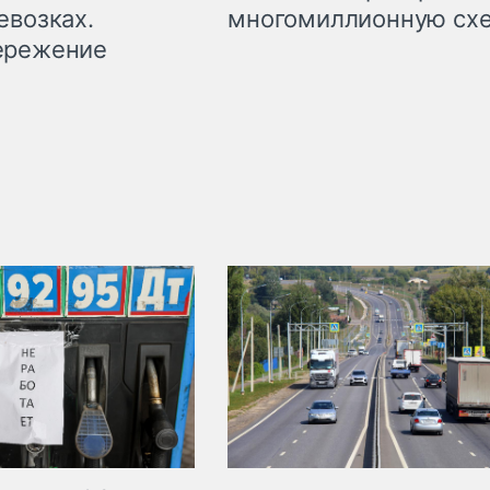
евозках.
многомиллионную сх
ережение