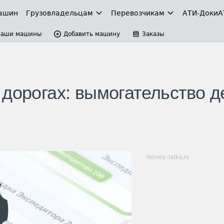
ашин
Грузовладельцам
Перевозчикам
АТИ-Доки
А
Ваши машины
Добавить машину
Заказы
дорогах: вымогательство д
money-talks.ru