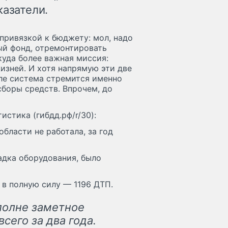
казатели.
привязкой к бюджету: мол, надо
ый фонд, отремонтировать
куда более важная миссия:
изней. И хотя напрямую эти две
але система стремится именно
сборы средств. Впрочем, до
истика (гибдд.рф/r/30):
области не работала, за год
адка оборудования, было
 в полную силу — 1196 ДТП.
полне заметное
сего за два года.