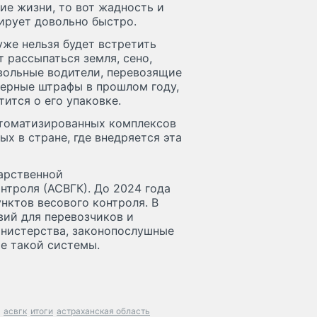
ие жизни, то вот жадность и
ирует довольно быстро.
уже нельзя будет встретить
т рассыпаться земля, сено,
вольные водители, перевозящие
ерные штрафы в прошлом году,
тится о его упаковке.
втоматизированных комплексов
ых в стране, где внедряется эта
дарственной
нтроля (АСВГК). До 2024 года
нктов весового контроля. В
вий для перевозчиков и
инистерства, законопослушные
е такой системы.
асвгк
итоги
астраханская область