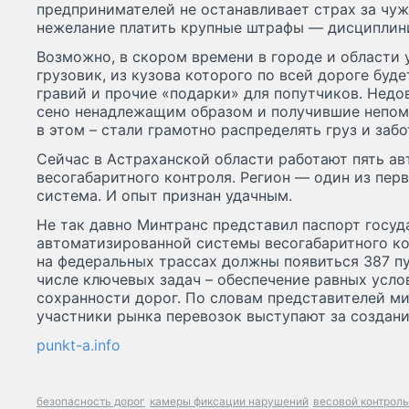
предпринимателей не останавливает страх за чуж
нежелание платить крупные штрафы — дисциплин
Возможно, в скором времени в городе и области 
грузовик, из кузова которого по всей дороге буде
гравий и прочие «подарки» для попутчиков. Недо
сено ненадлежащим образом и получившие непом
в этом – стали грамотно распределять груз и забо
Сейчас в Астраханской области работают пять а
весогабаритного контроля. Регион — один из перв
система. И опыт признан удачным.
Не так давно Минтранс представил паспорт госу
автоматизированной системы весогабаритного ко
на федеральных трассах должны появиться 387 пу
числе ключевых задач – обеспечение равных усло
сохранности дорог. По словам представителей м
участники рынка перевозок выступают за создани
punkt-a.info
безопасность дорог
камеры фиксации нарушений
весовой контроль