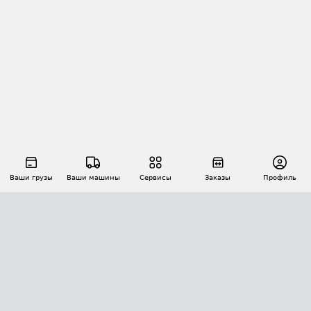
Ваши грузы
Ваши машины
Сервисы
Заказы
Профиль
АВТОМАТИЗАЦИЯ ПЕРЕВОЗОК
Площадки
Заказы
Торги
Тендеры
АТИ-Доки
GPS-мониторинг
АТИ Мессенджер
Цепочки грузов
API ATI.SU