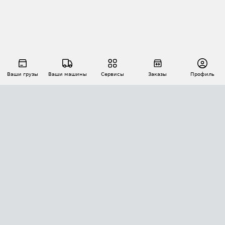
Ваши грузы
Ваши машины
Сервисы
Заказы
Профиль
АВТОМАТИЗАЦИЯ ПЕРЕВОЗОК
Площадки
Заказы
Торги
Тендеры
АТИ-Доки
GPS-мониторинг
АТИ Мессенджер
Цепочки грузов
API ATI.SU
ПОЛЕЗНОЕ
Расчет расстояний
БЕЗОПАСНОСТЬ
Академия ATI.SU