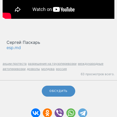
Сергей Паскарь
esp.md
акции протеста
разрешения на грузоперевозки
международные
автоперевозки
дозволы
молдова
россия
63 просмотров всего.
ОБСУДИТЬ