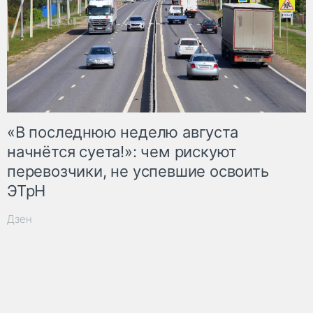
«В последнюю неделю августа
начнётся суета!»: чем рискуют
перевозчики, не успевшие освоить
ЭТрН
Дзен