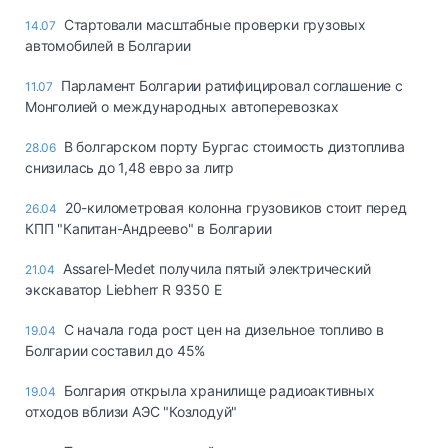
Стартовали масштабные проверки грузовых
14.07
автомобилей в Болгарии
Парламент Болгарии ратифицировал соглашение с
11.07
Монголией о международных автоперевозках
В болгарском порту Бургас стоимость дизтоплива
28.06
снизилась до 1,48 евро за литр
20-километровая колонна грузовиков стоит перед
26.04
КПП "Капитан-Андреево" в Болгарии
Assarel-Medet получила пятый электрический
21.04
экскаватор Liebherr R 9350 E
С начала года рост цен на дизельное топливо в
19.04
Болгарии составил до 45%
Болгария открыла хранилище радиоактивных
19.04
отходов вблизи АЭС "Козлодуй"