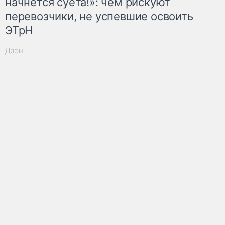
начнётся суета!»: чем рискуют
перевозчики, не успевшие освоить
ЭТрН
Дзен