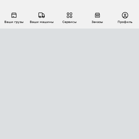
Ваши грузы
Ваши машины
Сервисы
Заказы
Профиль
АВТОМАТИЗАЦИЯ ПЕРЕВОЗОК
Площадки
Заказы
Торги
Тендеры
АТИ-Доки
GPS-мониторинг
АТИ Мессенджер
Цепочки грузов
API ATI.SU
ПОЛЕЗНОЕ
Расчет расстояний
БЕЗОПАСНОСТЬ
Академия ATI.SU
ATI.SU о безопасности
Звезды ATI.SU на вашем сайте
КОНТАКТЫ И ТАРИФЫ
Памятка по проверке контрагентов
Индекс ATI.SU FTL РФ
О системе ATI.SU
Светофор+