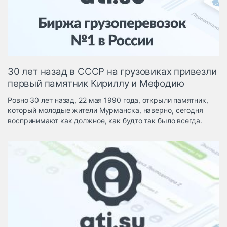
Логистика, грузы
Негабаритные и
опасные грузы
Безопасность и
страхование
30 лет назад в СССР на грузовиках привезли
Таможня и ВЭД
первый памятник Кириллу и Мефодию
Склады и
Ровно 30 лет назад, 22 мая 1990 года, открыли памятник,
грузовые
который молодые жители Мурманска, наверно, сегодня
терминалы
воспринимают как должное, как будто так было всегда.
Коммерческий
транспорт
Спецтехника
Автосервис,
запчасти, шины
Топливо, масла и
Дзен
автохимия