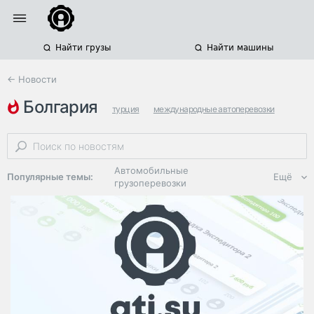
Найти грузы
Найти машины
← Новости
болгария
турция
международные автоперевозки
восточная европа
Автомобильные
Популярные темы:
Ещё
грузоперевозки
Региональная
логистика
ЭДО, ИТ в
логистике
Дороги,
инфраструктура