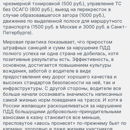
чрезмерной тонировкой (500 руб.), управление ТС
без ОСАГО (800 руб.), выезд на перекресток в
случае образовавшегося затора (1000 руб.),
движение по выделенной полосе для маршрутного
транспорта (1500 руб. в Москве и 3000 руб. в Санкт-
Петербурге).
Мировая практика показывает, что приростом
штрафных санкций и сумм за нарушение ПДД
полного успеха ни одна страна не добилась, хотя
позитивные результаты есть. Эффективность, в
основном, достигается повышением культуры
вождения, заботой о водителе в виде
предоставления ему дорог хорошего качества и
высоких стандартов безопасности на ней, так и
инфраструктуры. С другой стороны, водители все
больше начали осознавать значимость написанных
самой жизнью норм поведения на трассе. И хотя в
России желающих раскошеливаться за нарушение
ПДД большущими добровольно-принудительными
взносами в казну становится все меньше,
пресловутое «авось пронесет» по-прежнему бьет по
карману, здоровью и даже жизням участников