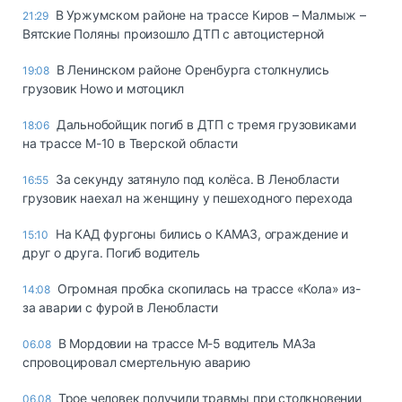
В Уржумском районе на трассе Киров – Малмыж –
21:29
Вятские Поляны произошло ДТП с автоцистерной
В Ленинском районе Оренбурга столкнулись
19:08
грузовик Howo и мотоцикл
Дальнобойщик погиб в ДТП с тремя грузовиками
18:06
на трассе М-10 в Тверской области
За секунду затянуло под колёса. В Ленобласти
16:55
грузовик наехал на женщину у пешеходного перехода
На КАД фургоны бились о КАМАЗ, ограждение и
15:10
друг о друга. Погиб водитель
Огромная пробка скопилась на трассе «Кола» из-
14:08
за аварии с фурой в Ленобласти
В Мордовии на трассе М-5 водитель МАЗа
06.08
спровоцировал смертельную аварию
Трое человек получили травмы при столкновении
06.08