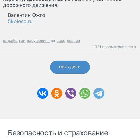
дорожного движения.
Валентин Ожго
5koleso.ru
штрафы
гаи
нарушения пдд
ссср
россия
1321 просмотров всего.
ОБСУДИТЬ
Безопасность и страхование