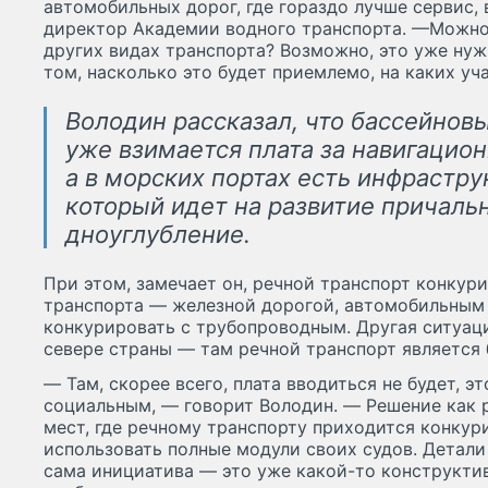
автомобильных дорог, где гораздо лучше сервис,
директор Академии водного транспорта. —Можно 
других видах транспорта? Возможно, это уже нуж
том, насколько это будет приемлемо, на каких уча
Володин рассказал, что бассейно
уже взимается плата за навигацио
а в морских портах есть инфрастру
который идет на развитие причаль
дноуглубление.
При этом, замечает он, речной транспорт конкур
транспорта — железной дорогой, автомобильным 
конкурировать с трубопроводным. Другая ситуаци
севере страны — там речной транспорт является
— Там, скорее всего, плата вводиться не будет, э
социальным, — говорит Володин. — Решение как 
мест, где речному транспорту приходится конкури
использовать полные модули своих судов. Детали
сама инициатива — это уже какой-то конструктив