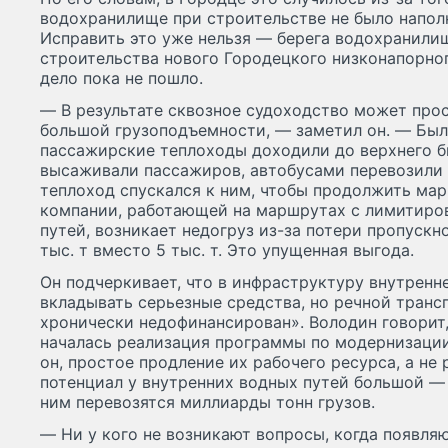
водохранилище при строительстве не было напол
Исправить это уже нельзя — берега водохранилищ
строительства нового Городецкого низконапорног
дело пока не пошло.
— В результате сквозное судоходство может прос
большой грузоподъемности, — заметил он. — Был
пассажирские теплоходы доходили до верхнего б
высаживали пассажиров, автобусами перевозили 
теплоход спускался к ним, чтобы продолжить ма
компании, работающей на маршрутах с лимитиро
путей, возникает недогруз из-за потери пропускн
тыс. т вместо 5 тыс. т. Это упущенная выгода.
Он подчеркивает, что в инфраструктуру внутренн
вкладывать серьезные средства, но речной трансп
хронически недофинансирован». Володин говорит, 
началась реализация программы по модернизации
он, простое продление их рабочего ресурса, а не 
потенциал у внутренних водных путей большой — 
ним перевозятся миллиарды тонн грузов.
— Ни у кого не возникают вопросы, когда появля