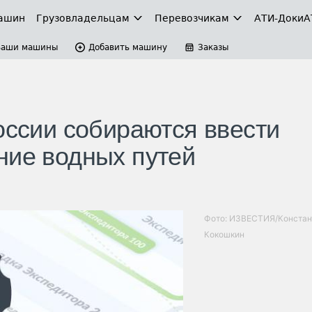
ашин
Грузовладельцам
Перевозчикам
АТИ-Доки
А
Ваши машины
Добавить машину
Заказы
оссии собираются ввести
ние водных путей
Фото: ИЗВЕСТИЯ/Констан
Кокошкин