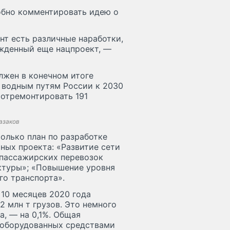
обно комментировать идею о
нт есть различные наработки,
ржденный еще нацпроект, —
лжен в конечном итоге
м водным путям России к 2030
я отремонтировать 191
азаков
только план по разработке
ных проекта: «Развитие сети
 пассажирских перевозок
ктуры»; «Повышение уровня
го транспорта».
10 месяцев 2020 года
 млн т грузов. Это немного
а, — на 0,1%. Общая
 оборудованных средствами