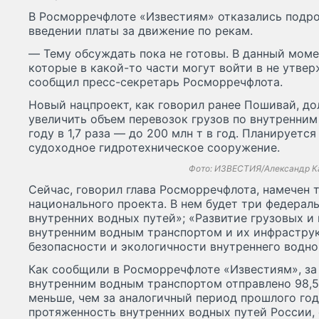
В Росморречфлоте «Известиям» отказались подр
введении платы за движение по рекам.
— Тему обсуждать пока не готовы. В данный моме
которые в какой-то части могут войти в не утве
сообщил пресс-секретарь Росморречфлота.
Новый нацпроект, как говорил ранее Пошивай, до
увеличить объем перевозок грузов по внутренни
году в 1,7 раза — до 200 млн т в год. Планируетс
судоходное гидротехническое сооружение.
Фото: ИЗВЕСТИЯ/Александр К
Сейчас, говорил глава Росморречфлота, намечен 
национального проекта. В нем будет три федераль
внутренних водных путей»; «Развитие грузовых и
внутренним водным транспортом и их инфрастру
безопасности и экологичности внутреннего водно
Как сообщили в Росморречфлоте «Известиям», за 
внутренним водным транспортом отправлено 98,52
меньше, чем за аналогичный период прошлого год
протяженность внутренних водных путей России,