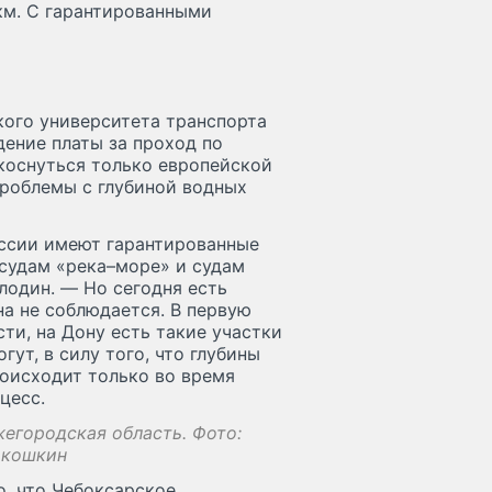
 км. С гарантированными
ого университета транспорта
дение платы за проход по
 коснуться только европейской
проблемы с глубиной водных
оссии имеют гарантированные
 судам «река–море» и судам
лодин. — Но сегодня есть
на не соблюдается. В первую
ти, на Дону есть такие участки
ут, в силу того, что глубины
оисходит только во время
цесс.
егородская область. Фото:
окошкин
о, что Чебоксарское