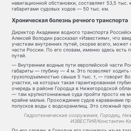
навигационной обстановки, составляет 53,5 тыс.
габаритами судовых ходов — 50 тыс. км.
Хроническая болезнь речного транспорта
Директор Академии водного транспорта Российск
Алексей Володин рассказал «Известиям», что вве
участкам внутренних путей, скорее всего, может
части России. По его словам, именно здесь есть 
путей.
— Внутренние водные пути европейской части Р
габариты — глубину — 4 м. Это позволяет ходить
грузоподъемностью свыше 5 тыс. т, — говорит Во
участки, на которых такая гарантированная глуби
очередь в районе Городца в Нижегородской облас
— там крупнотоннажные суда пройти просто не мог
крайне малые. Прохождение судов караванами пр
попусков воды с водохранилищ. Это сложный про
Гидротехнические сооружения, Городец, Ниж
ИЗВЕСТИЯ/Константин К
По его словам, в Городце это случилось из-за тог