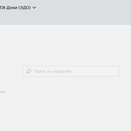
ТИ-Доки (ЭДО)
тин