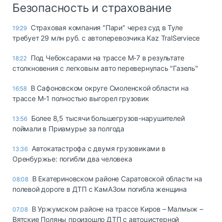
Безопасность и страхование
Страховая компания "Пари" через суд в Туле
19:29
требует 29 млн руб. с автоперевозчика Kaz TralServiece
Под Чебоксарами на трассе М-7 в результате
18:22
столкновения с легковым авто перевернулась "Газель"
В Сафоновском округе Смоленской области на
16:58
трассе М-1 полностью выгорел грузовик
Более 8,5 тысячи большегрузов-нарушителей
13:56
поймали в Приамурье за полгода
Автокатастрофа с двумя грузовиками в
13:36
Оренбуржье: погибли два человека
В Екатериновском районе Саратовской области на
08:08
полевой дороге в ДТП с КамАЗом погибла женщина
В Уржумском районе на трассе Киров – Малмыж –
07.08
Вятские Поляны произошло ДТП с автоцистерной