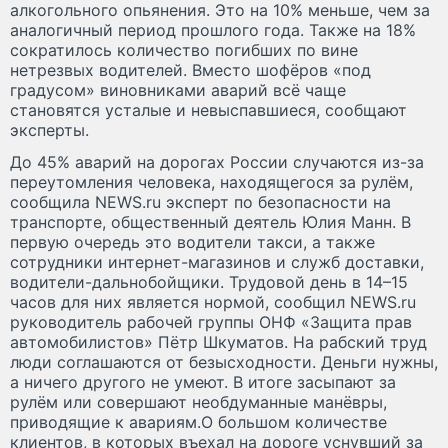
алкогольного опьянения. Это на 10% меньше, чем за
аналогичный период прошлого года. Также на 18%
сократилось количество погибших по вине
нетрезвых водителей. Вместо шофёров «под
градусом» виновниками аварий всё чаще
становятся усталые и невыспавшиеся, сообщают
эксперты.
До 45% аварий на дорогах России случаются из-за
переутомления человека, находящегося за рулём,
сообщила NEWS.ru эксперт по безопасности на
транспорте, общественный деятель Юлия Манн. В
первую очередь это водители такси, а также
сотрудники интернет-магазинов и служб доставки,
водители-дальнобойщики. Трудовой день в 14–15
часов для них является нормой, сообщил NEWS.ru
руководитель рабочей группы ОНФ «Защита прав
автомобилистов» Пётр Шкуматов. На рабский труд
люди соглашаются от безысходности. Деньги нужны,
а ничего другого не умеют. В итоге засыпают за
рулём или совершают необдуманные манёвры,
приводящие к авариям.О большом количестве
клиентов, в которых въехал на дороге уснувший за