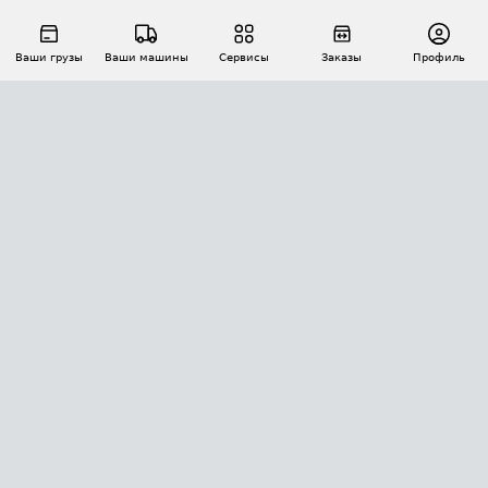
Ваши грузы
Ваши машины
Сервисы
Заказы
Профиль
АВТОМАТИЗАЦИЯ ПЕРЕВОЗОК
Площадки
Заказы
Торги
Тендеры
АТИ-Доки
GPS-мониторинг
АТИ Мессенджер
Цепочки грузов
API ATI.SU
ПОЛЕЗНОЕ
Расчет расстояний
БЕЗОПАСНОСТЬ
Академия ATI.SU
ATI.SU о безопасности
Звезды ATI.SU на вашем сайте
КОНТАКТЫ И ТАРИФЫ
Памятка по проверке контрагентов
Индекс ATI.SU FTL РФ
О системе ATI.SU
Светофор+
Средние ставки
ИНФОРМАЦИЯ
Контактная информация