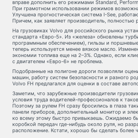
вправе дополнить его режимами Standard, Performa
При грамотном использовании режимов возможна
Улучшена прогностическая система I-See, работа
Причем, как заявляет производитель, полностью 
На грузовиках Volvo для российского рынка уста
стандарта «Евро-5». Из «железа» обновлены турби
программным обеспечением), гильзы и поршневые
теперь используется менее вязкое масло. Измене
экономии топлива еще на 2–3%. Однако, если кли
с двигателем «Евро-6» не проблема.
Подобранные на полигоне дороги позволяли оце
машин, работу систем безопасности и разного ро
Volvo FH предлагался для оценки в составе автоп
Заметим, что зарубежные производители грузови
условия труда водителей-профессионалов к тако
Поэтому за рулем FH сразу бросились в глаза та
панели приборов, дополнительный монитор и эле
ко всему этому быстро привыкаешь. Ожидаемо бы
коробкой передач где-нибудь около руля, но раз
расположение. Кстати, хорошо бы сделать более 