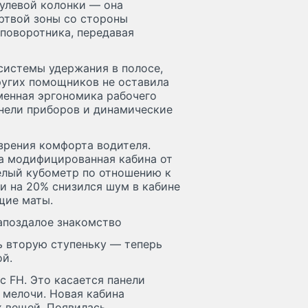
улевой колонки — она
ртвой зоны со стороны
поворотника, передавая
системы удержания в полосе,
ругих помощников не оставила
тменная эргономика рабочего
анели приборов и динамические
зрения комфорта водителя.
ка модифицированная кабина от
целый кубометр по отношению к
и на 20% снизился шум в кабине
щие маты.
запоздалое знакомство
ь вторую ступеньку — теперь
ой.
с FH. Это касается панели
о мелочи. Новая кабина
х вещей. Появилась