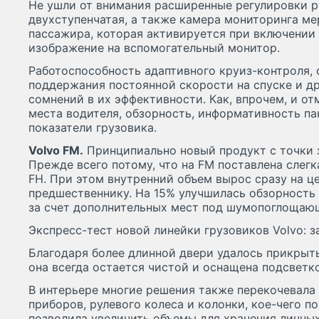
Не ушли от внимания расширенные регулировки р
двухступенчатая, а также камера мониторинга ме
пассажира, которая активируется при включении 
изображение на вспомогательный монитор.
Работоспособность адаптивного круиз-контроля, 
поддержания постоянной скорости на спуске и д
сомнений в их эффективности. Как, впрочем, и о
места водителя, обзорность, информативность п
показатели грузовика.
Volvo FМ.
Принципиально новый продукт с точки 
Прежде всего потому, что на FМ поставлена слег
FН. При этом внутренний объем вырос сразу на 
предшественнику. На 15% улучшилась обзорность 
за счет дополнительных мест под шумопоглощаю
Экспресс-тест новой линейки грузовиков Volvo: 
Благодаря более длинной двери удалось прикрыт
она всегда остается чистой и оснащена подсветк
В интерьере многие решения также перекочевала 
приборов, рулевого колеса и колонки, кое-чего п
позволила увеличить объемы для хранения личны