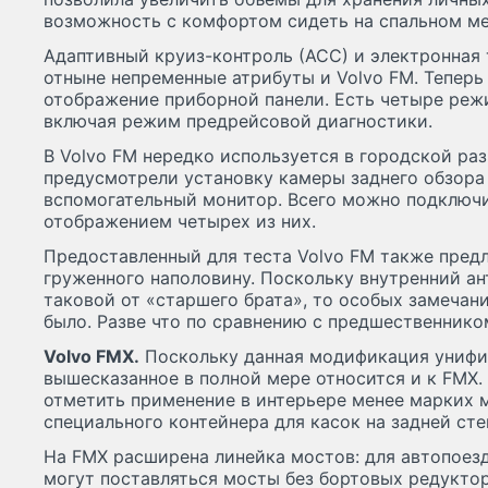
возможность с комфортом сидеть на спальном ме
Адаптивный круиз-контроль (АСС) и электронная
отныне непременные атрибуты и Volvo FМ. Тепер
отображение приборной панели. Есть четыре ре
включая режим предрейсовой диагностики.
В Volvo FМ нередко используется в городской раз
предусмотрели установку камеры заднего обзора
вспомогательный монитор. Всего можно подключи
отображением четырех из них.
Предоставленный для теста Volvo FМ также предл
груженного наполовину. Поскольку внутренний а
таковой от «старшего брата», то особых замечан
было. Разве что по сравнению с предшественник
Volvo FМХ.
Поскольку данная модификация унифиц
вышесказанное в полной мере относится и к FМХ.
отметить применение в интерьере менее марких м
специального контейнера для касок на задней сте
На FМХ расширена линейка мостов: для автопоезд
могут поставляться мосты без бортовых редукто