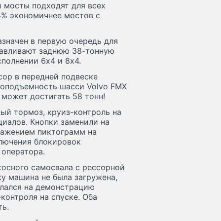
ти мосты подходят для всех
 4% экономичнее мостов с
азначен в первую очередь для
навливают заднюю 38-тонную
сполнении 6х4 и 8х4.
сор в передней подвеске
узоподъемность шасси Volvo FМХ
и может достигать 58 тонн!
ый тормоз, круиз-контроль на
циалов. Кнопки заменили на
ражением пиктограмм на
ключения блокировок
оператора.
хосного самосвала с рессорной
у машина не была загружена,
елался на демонстрацию
контроля на спуске. Оба
ь.