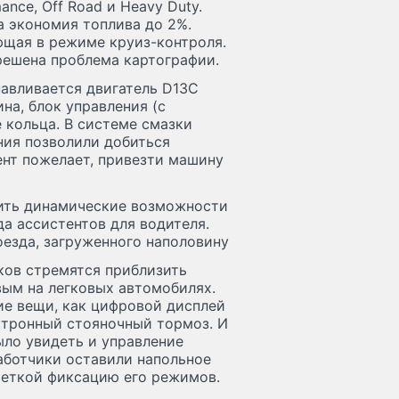
nce, Off Road и Heavy Duty.
 экономия топлива до 2%.
ющая в режиме круиз-контроля.
решена проблема картографии.
навливается двигатель D13C
на, блок управления (с
 кольца. В системе смазки
ния позволили добиться
ент пожелает, привезти машину
нить динамические возможности
да ассистентов для водителя.
оезда, загруженного наполовину
ков стремятся приблизить
вым на легковых автомобилях.
кие вещи, как цифровой дисплей
ктронный стояночный тормоз. И
ло увидеть и управление
работчики оставили напольное
четкой фиксацию его режимов.