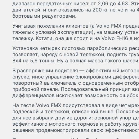
диапазон передаточных чисел: от 2,06 до 4,63. Э
двигателей, и они оказались на 200 кг легче и на
бортовыми редукторами.
Учитывая пожелания клиентов (а Volvo FМХ предн
тяжелых условий эксплуатации), на машину уста
тележку. Кстати, она же стоит и на Volvo FН16 в и
Установка четырех листовых параболических рес
позволяет, наряду с новой тележкой, поднять гр
8х4 на 5,6 тонны. Ну а полная масса такого шасс
В распоряжении водителя — эффективный моторн
спуске, иное управление блокировками дифферен
поворотный выключатель с одновременным отоб
приборной панели. Последовательный принцип в
дифференциалов исключает возможность ошибок 
На тесте Volvo FМХ присутствовал в виде четыре
подвеской и тележкой, описанной выше. Поскольк
для нее выбрали другие дороги: основной упор д
эффективного моторного тормоза и работу круиз-
решения продемонстрировали свою эффективност