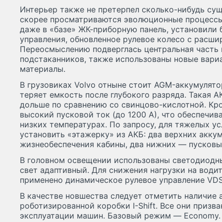
Интерьер также не претерпел сколько-нибудь су
скорее просматриваются эволюционные процессы
даже в «базе» ЖК-приборную панель, установили 
управления, обновленное рулевое колесо с расш
Переосмыслению подверглась центральная часть 
подстаканников, также использованы новые вари
материалы.
В грузовиках Volvo отныне стоит AGM-аккумулято
теряет емкость после глубокого разряда. Такая А
дольше по сравнению со свинцово-кислотной. Кр
высокий пусковой ток (до 1200 А), что обеспечив
низких температурах. По запросу, для тяжелых у
установить «этажерку» из АКБ: два верхних акку
жизнеобеспечения кабины, два нижних — пусковы
В головном освещении использованы светодиодны
свет адаптивный. Для снижения нагрузки на води
применено динамическое рулевое управление VDS
В качестве новшества следует отметить наличие 
роботизированной коробки I-Shift. Все они призв
эксплуатации машин. Базовый режим — Economy. 