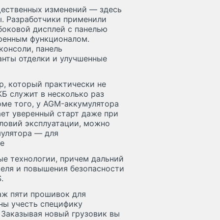
щественных изменений — здесь
. Разработчики применили
боковой дисплей с панелью
иренным функционалом.
консоли, панель
анты отделки и улучшенные
р, который практически не
КБ служит в несколько раз
оме того, у AGM-аккумулятора
ает уверенный старт даже при
словий эксплуатации, можно
мулятора — для
е
е технологии, причем дальний
теля и повышения безопасности
.
аж пяти прошивок для
аны учесть специфику
Заказывая новый грузовик вы