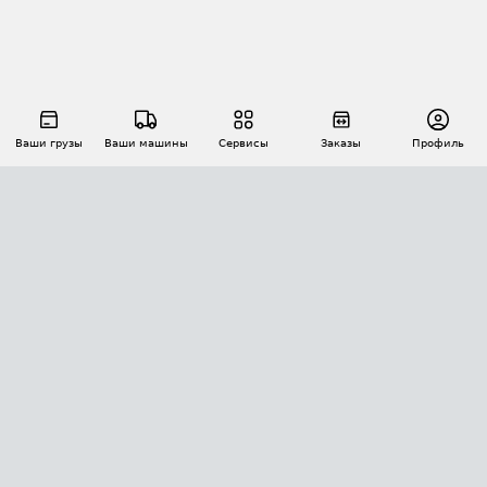
Ваши грузы
Ваши машины
Сервисы
Заказы
Профиль
АВТОМАТИЗАЦИЯ ПЕРЕВОЗОК
Площадки
Заказы
Торги
Тендеры
АТИ-Доки
GPS-мониторинг
АТИ Мессенджер
Цепочки грузов
API ATI.SU
ПОЛЕЗНОЕ
Расчет расстояний
БЕЗОПАСНОСТЬ
Академия ATI.SU
ATI.SU о безопасности