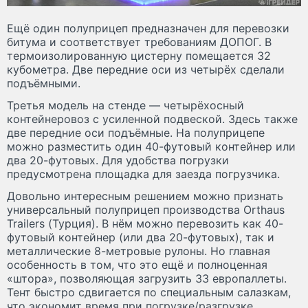
Ещё один полуприцеп предназначен для перевозки
битума и соответствует требованиям ДОПОГ. В
термоизолированную цистерну помещается 32
кубометра. Две передние оси из четырёх сделали
подъёмными.
Третья модель на стенде — четырёхосный
контейнеровоз с усиленной подвеской. Здесь также
две передние оси подъёмные. На полуприцепе
можно разместить один 40-футовый контейнер или
два 20-футовых. Для удобства погрузки
предусмотрена площадка для заезда погрузчика.
Довольно интересным решением можно признать
универсальный полуприцеп производства Orthaus
Trailers (Турция). В нём можно перевозить как 40-
футовый контейнер (или два 20-футовых), так и
металлические 8-метровые рулоны. Но главная
особенность в том, что это ещё и полноценная
«штора», позволяющая загрузить 33 европаллеты.
Тент быстро сдвигается по специальным салазкам,
что экономит время при погрузке/разгрузке.