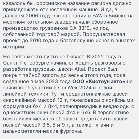
казалось бы, российское название региона должно
принадлежать отечественной машине. И да, в
далёком 2006 году в кооперации с FAW в Бийске на
местном котельном заводе начали сборочное
производство грузовиков CA 3310, но под
собственной торговой маркой. Просуществовал
проект до 2010 года и благополучно исчез в анналах
истории.
Но свято место пусто не бывает. В 2022 году в
Санкт-Петербурге начинают ходить разговоры о
разработке грузовых шасси Altai. Проект был
покрыт тайной вплоть до весны этого года, пока
созданное в мае 2023 года
ООО «Кистоун авто»
не
заявило об участии в ComVex 2024 с целой
линейкой техники. Тут и среднетоннажные шасси
снаряжённой массой 12 т, тяжеловесы с колёсными
формулами 6х4 и 8х4, полноприводные вездеходы с
односкатной ошиновкой 4х4 и 6х6. В перспективе
ближайших месяцев обещают представить шасси
полной массой 3,5, 5 и 9 т, а также тягачи и
цельнометаллические фургоны.