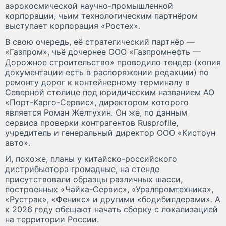
аэрокосмической научно-промышленной
корпорации, чьим технологическим партнёром
выступает корпорация «Ростех».
В свою очередь, её стратегический партнёр —
«Газпром», чьё дочернее ООО «Газпромнефть —
Дорожное строительство» проводило тендер (копия
документации есть в распоряжении редакции) по
ремонту дорог к контейнерному терминалу в
Северной столице под юридическим названием АО
«Порт-Карго-Сервис», директором которого
является Роман Желтухин. Он же, по данным
сервиса проверки контрагентов Rusprofile,
учредитель и генеральный директор ООО «Кистоун
авто».
И, похоже, планы у китайско-российского
дистрибьютора громадные, на стенде
присутствовали образцы различных шасси,
построенных «Чайка-Сервис», «Уралпромтехника»,
«Рустрак», «Феникс» и другими «бодибилдерами». А
к 2026 году обещают начать сборку с локализацией
на территории России.