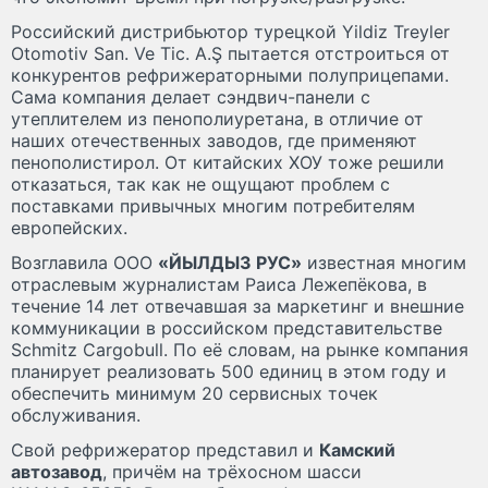
Российский дистрибьютор турецкой Yildiz Treyler
Otomotiv San. Ve Tic. A.Ş пытается отстроиться от
конкурентов рефрижераторными полуприцепами.
Сама компания делает сэндвич-панели с
утеплителем из пенополиуретана, в отличие от
наших отечественных заводов, где применяют
пенополистирол. От китайских ХОУ тоже решили
отказаться, так как не ощущают проблем с
поставками привычных многим потребителям
европейских.
Возглавила ООО
«ЙЫЛДЫЗ РУС»
известная многим
отраслевым журналистам Раиса Лежепёкова, в
течение 14 лет отвечавшая за маркетинг и внешние
коммуникации в российском представительстве
Schmitz Cargobull. По её словам, на рынке компания
планирует реализовать 500 единиц в этом году и
обеспечить минимум 20 сервисных точек
обслуживания.
Свой рефрижератор представил и
Камский
автозавод
, причём на трёхосном шасси