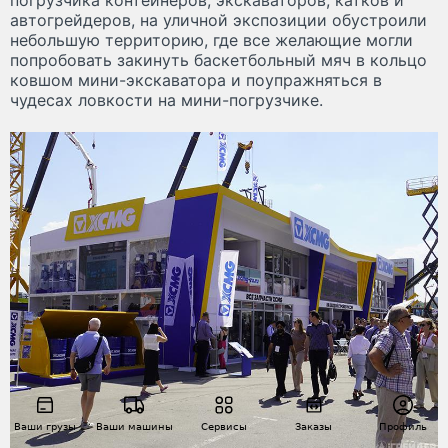
погрузчика контейнеров, экскаваторов, катков и
автогрейдеров, на уличной экспозиции обустроили
небольшую территорию, где все желающие могли
попробовать закинуть баскетбольный мяч в кольцо
ковшом мини-экскаватора и поупражняться в
чудесах ловкости на мини-погрузчике.
Ваши грузы
Ваши машины
Сервисы
Заказы
Профиль